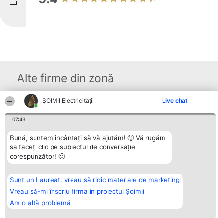
Alte firme din zonă
ȘOIMII Electricității
Live chat
Organizator Ranking
Plebiscyt
Contact
BRIGHT SOLUTIONS BR SRL
Câștigătorii
Contact
07:43
Aleea Timisul De Sus 2 Bl. A30
Lista Tuturor
Sc. A Et. 4 Ap. 13 Cod 061952
Laureaților
Bună, suntem încântați să vă ajutăm! 🙂 Vă rugăm
București
Reguli
să faceți clic pe subiectul de conversație
CUI 36737675
Statut
tel: +40 770 990 492
Politica de
corespunzător! 🙂
confidențialitate
Sunt un Laureat, vreau să ridic materiale de marketing
Vreau să-mi înscriu firma in proiectul Șoimii
Am o altă problemă