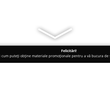
Felicitări!
ți cum puteți obține materiale promoționale pentru a vă bucura d
ice, Magazine Electrice - Braşov
Electromatic-Systems
Despre companie:
Fondată în anul 1999 în Brașov