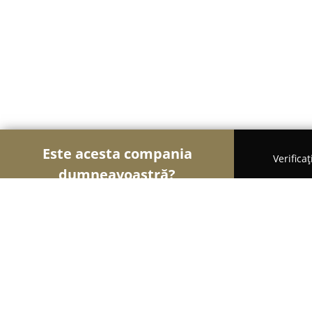
Este acesta compania
Verifica
dumneavoastră?
Șoimii Electricității
Electricieni, Instalații Electr
Electromatic-Systems