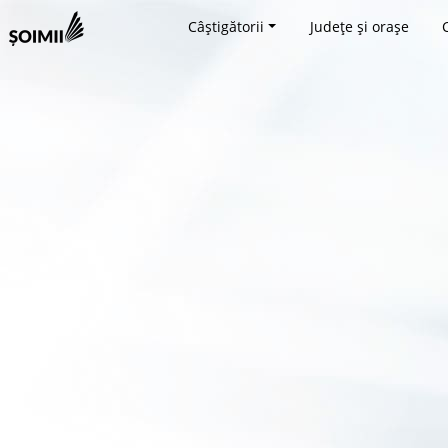
Câștigătorii
Județe și orașe