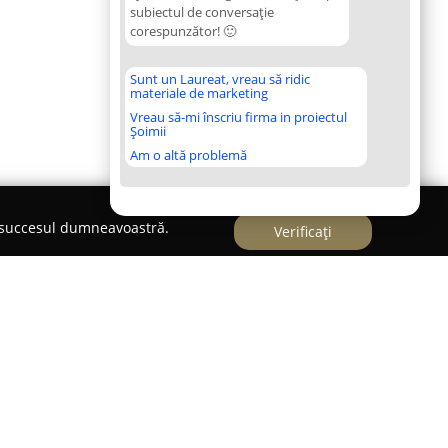
subiectul de conversație
corespunzător! 🙂
Sunt un Laureat, vreau să ridic
materiale de marketing
Vreau să-mi înscriu firma in proiectul
Șoimii
Am o altă problemă
e succesul dumneavoastră.
Verificați
,
Electromatic-Systems
funcționează ca un