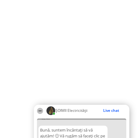
ȘOIMII Electricității
Live chat
02:40
Bună, suntem încântați să vă
ajutăm! 🙂 Vă rugăm să faceți clic pe