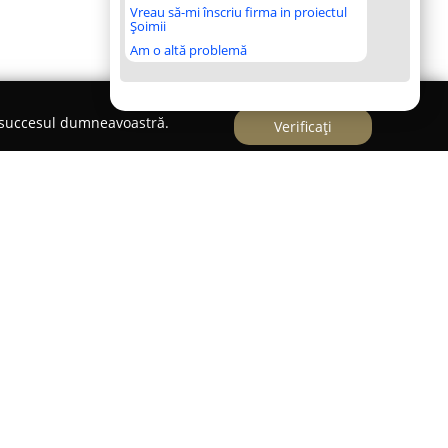
Vreau să-mi înscriu firma in proiectul
Șoimii
Am o altă problemă
e succesul dumneavoastră.
Verificați
s-a afirmat ca un reper important în Făgăraș
soluții integrate în sectorul electricității și
trategic pe Strada Tăbăcari, Bl. 7, acest magazin a
 sa variată de produse și aparate electrocasnice,
vație atât în mediul rezidențial, cât și în cel de