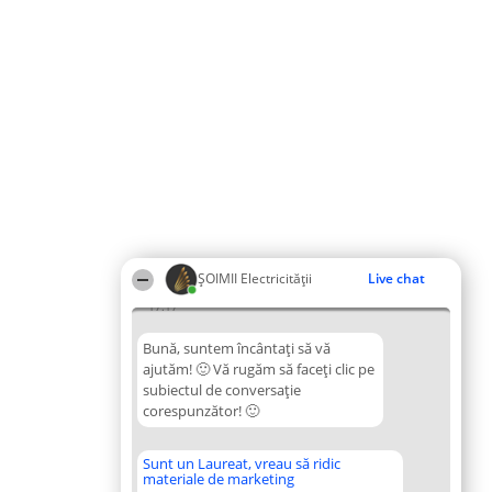
ȘOIMII Electricității
Live chat
17:17
Bună, suntem încântați să vă
ajutăm! 🙂 Vă rugăm să faceți clic pe
subiectul de conversație
corespunzător! 🙂
Sunt un Laureat, vreau să ridic
materiale de marketing