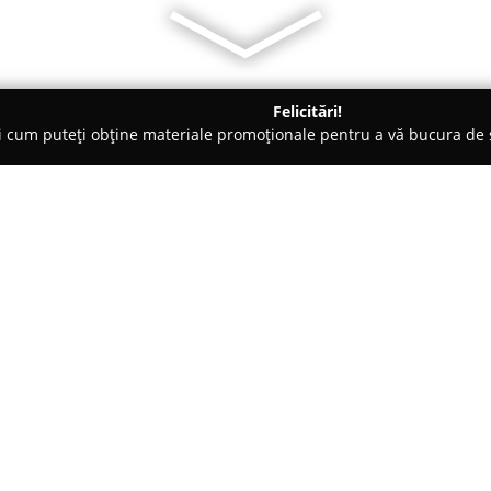
Felicitări!
ți cum puteți obține materiale promoționale pentru a vă bucura d
ice, Magazine Electrice - Făgăraş
Magazin Cosmo Lighting
Despre companie:
Cosmo Electrice & Electronice
pentru persoanele interesate de 
electronicii. Cu sediul situat s
devenit cunoscut pentru oferta
menite să aducă eficiență și ino
afaceri.