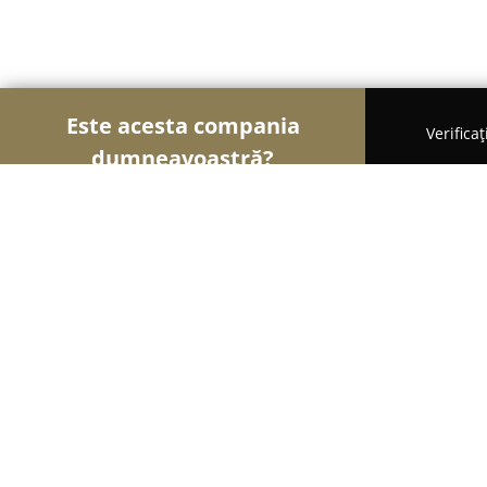
Este acesta compania
Verifica
dumneavoastră?
Șoimii Electricității
Electricieni, Instalații Electr
Magazin Cosmo Lighting
9.4
(51)
Făgăraş, Tabacari, Bl 7