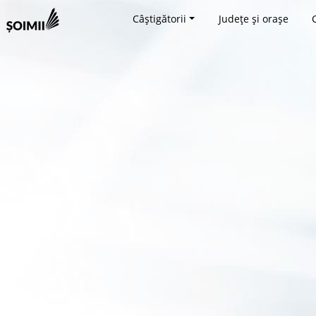
Câștigătorii
Județe și orașe