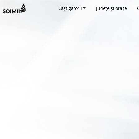
Câștigătorii
Județe și orașe