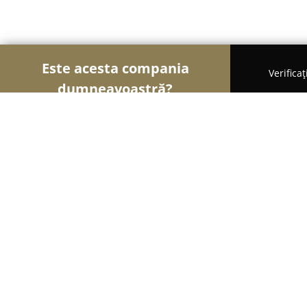
Este acesta compania
Verifica
dumneavoastră?
Șoimii Electricității
Electricieni, Instalații Electr
Frontex Trade
8.5
(6)
Hărman, Strada Oltului