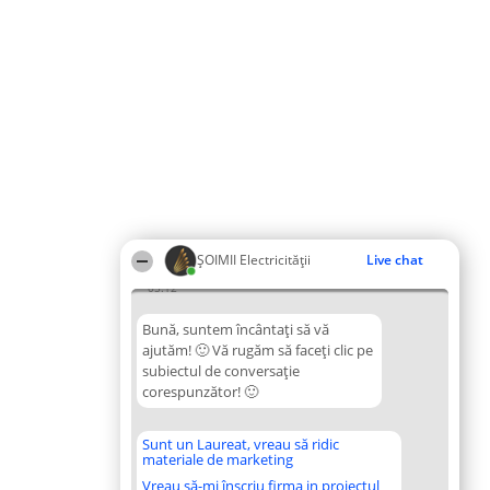
ȘOIMII Electricității
Live chat
05:12
Bună, suntem încântați să vă
ajutăm! 🙂 Vă rugăm să faceți clic pe
subiectul de conversație
corespunzător! 🙂
Sunt un Laureat, vreau să ridic
materiale de marketing
Vreau să-mi înscriu firma in proiectul