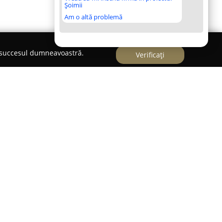
Șoimii
Am o altă problemă
e succesul dumneavoastră.
Verificați
mă cu tradiție, fondată în anul 1996, cu o
tul instalațiilor electrice. De-a lungul timpului,
mânească prin abilitatea de a livra proiecte
arde ridicate. Activitatea de bază presupune
ațiilor electrice pentru joasă și medie tensiune.
ile ISO 9001 și ISO 9002, reflectând atașamentul
calitate și excelență în operațiuni.