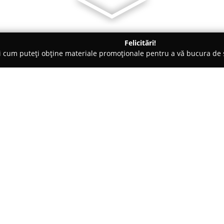
Felicitări!
ți cum puteți obține materiale promoționale pentru a vă bucura d
ice, Magazine Electrice - Braşov
Frontex Trade
Despre companie:
FRONTEX-TRADE SRL
este o fir
specializare esențială în segmen
compania s-a impus pe piața ro
complexe și executate la stand
proiectarea și realizarea instal
Compania dispune de certificăr
său față de nivelul superior de 