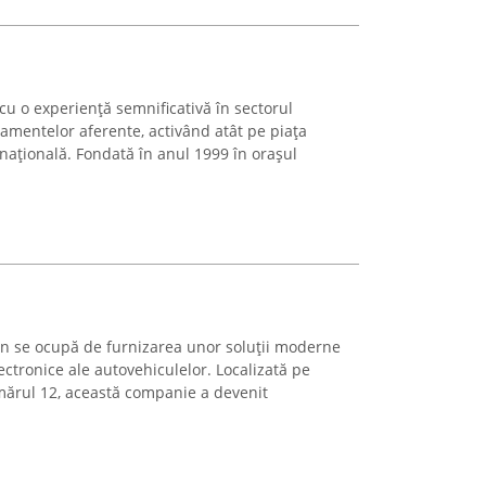
cu o experiență semnificativă în sectorul
hipamentelor aferente, activând atât pe piața
națională. Fondată în anul 1999 în orașul
n se ocupă de furnizarea unor soluții moderne
ectronice ale autovehiculelor. Localizată pe
mărul 12, această companie a devenit