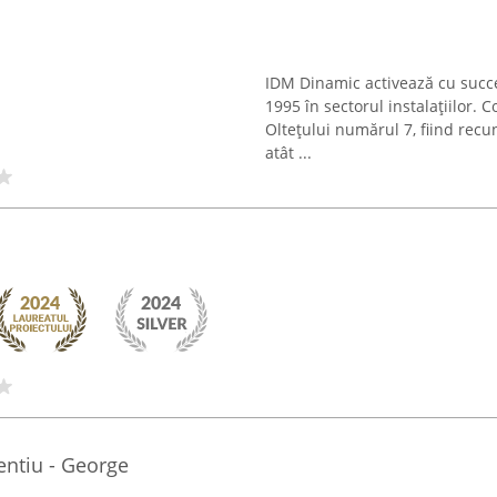
IDM Dinamic activează cu succe
1995 în sectorul instalațiilor. 
Oltețului numărul 7, fiind recu
atât ...
entiu - George