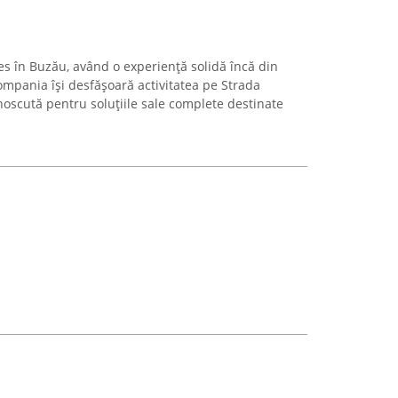
s în Buzău, având o experiență solidă încă din
Compania își desfășoară activitatea pe Strada
noscută pentru soluțiile sale complete destinate