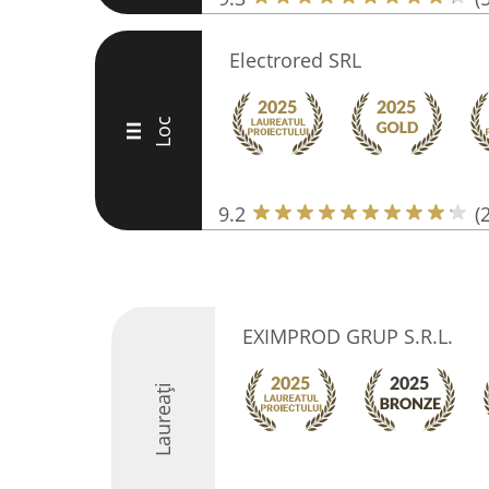
Electrored SRL
Loc
III
9.2
(
EXIMPROD GRUP S.R.L.
Laureați