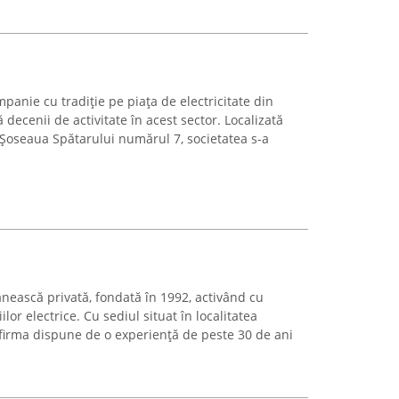
anie cu tradiție pe piața de electricitate din
ecenii de activitate în acest sector. Localizată
 Șoseaua Spătarului numărul 7, societatea s-a
nească privată, fondată în 1992, activând cu
lor electrice. Cu sediul situat în localitatea
firma dispune de o experiență de peste 30 de ani