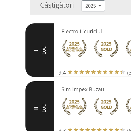
Câștigători
2025
Electro Licuriciul
Loc
I
9.4
(
Sim Impex Buzau
Loc
II
9.3
(