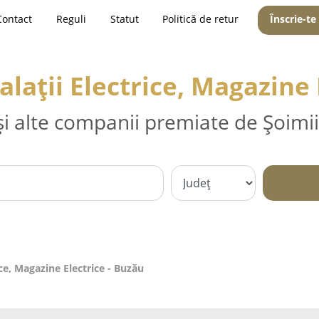
Contact
Reguli
Statut
Politică de retur
Înscrie-te
talații Electrice, Magazine
și alte companii premiate de Șoimii
rice, Magazine Electrice - Buzău