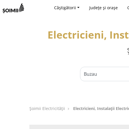
Câștigătorii
Județe și orașe
Electricieni, Ins
Șoimii Electricității
Electricieni, Instalații Elect