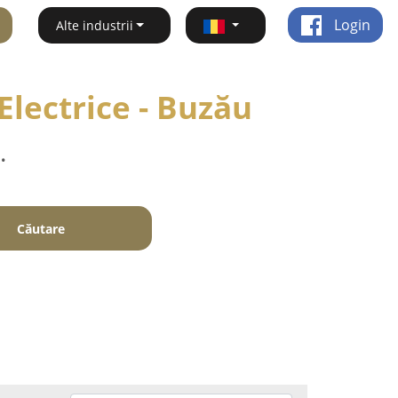
Login
Alte industrii
 Electrice - Buzău
.
Căutare