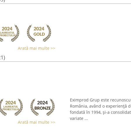
Arată mai multe >>
21)
Eximprod Grup este recunoscut 
România, având o experiență de
fondată în 1994, și-a consolida
variate ...
Arată mai multe >>