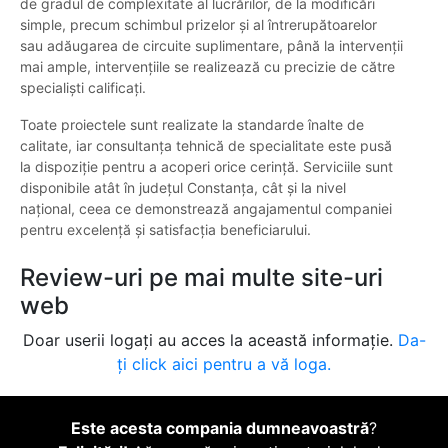
de gradul de complexitate al lucrărilor, de la modificări
simple, precum schimbul prizelor și al întrerupătoarelor
sau adăugarea de circuite suplimentare, până la intervenții
mai ample, intervențiile se realizează cu precizie de către
specialiști calificați.
Toate proiectele sunt realizate la standarde înalte de
calitate, iar consultanța tehnică de specialitate este pusă
la dispoziție pentru a acoperi orice cerință. Serviciile sunt
disponibile atât în județul Constanța, cât și la nivel
național, ceea ce demonstrează angajamentul companiei
pentru excelență și satisfacția beneficiarului.
Review-uri pe mai multe site-uri
web
Doar userii logați au acces la această informație.
Da-
ți click aici pentru a vă loga.
Este acesta compania dumneavoastră
?