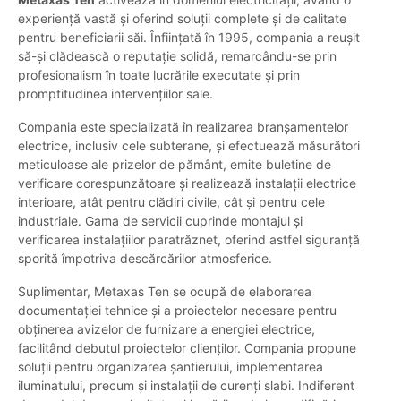
experiență vastă și oferind soluții complete și de calitate
pentru beneficiarii săi. Înființată în 1995, compania a reușit
să-și clădească o reputație solidă, remarcându-se prin
profesionalism în toate lucrările executate și prin
promptitudinea intervențiilor sale.
Compania este specializată în realizarea branșamentelor
electrice, inclusiv cele subterane, și efectuează măsurători
meticuloase ale prizelor de pământ, emite buletine de
verificare corespunzătoare și realizează instalații electrice
interioare, atât pentru clădiri civile, cât și pentru cele
industriale. Gama de servicii cuprinde montajul și
verificarea instalațiilor paratrăznet, oferind astfel siguranță
sporită împotriva descărcărilor atmosferice.
Suplimentar, Metaxas Ten se ocupă de elaborarea
documentației tehnice și a proiectelor necesare pentru
obținerea avizelor de furnizare a energiei electrice,
facilitând debutul proiectelor clienților. Compania propune
soluții pentru organizarea șantierului, implementarea
iluminatului, precum și instalații de curenți slabi. Indiferent