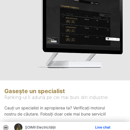
Gasește un specialist
Ranking-ul îi adună pe cei mai buni din industrie
Cauți un specialist in apropierea ta? Verificați motorul
nostru de căutare. Folosiți doar cele mai bune servicii!
ȘOIMII Electricității
Live chat