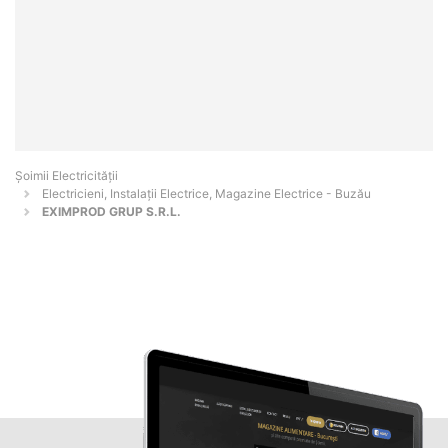
Șoimii Electricității
Electricieni, Instalații Electrice, Magazine Electrice - Buzău
EXIMPROD GRUP S.R.L.