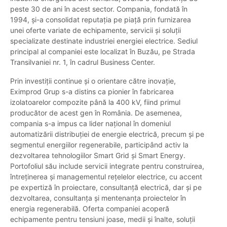
peste 30 de ani în acest sector. Compania, fondată în
1994, și-a consolidat reputația pe piață prin furnizarea
unei oferte variate de echipamente, servicii și soluții
specializate destinate industriei energiei electrice. Sediul
principal al companiei este localizat în Buzău, pe Strada
Transilvaniei nr. 1, în cadrul Business Center.
Prin investiții continue și o orientare către inovație,
Eximprod Grup s-a distins ca pionier în fabricarea
izolatoarelor compozite până la 400 kV, fiind primul
producător de acest gen în România. De asemenea,
compania s-a impus ca lider național în domeniul
automatizării distribuției de energie electrică, precum și pe
segmentul energiilor regenerabile, participând activ la
dezvoltarea tehnologiilor Smart Grid și Smart Energy.
Portofoliul său include servicii integrate pentru construirea,
întreținerea și managementul rețelelor electrice, cu accent
pe expertiză în proiectare, consultanță electrică, dar și pe
dezvoltarea, consultanța și mentenanța proiectelor în
energia regenerabilă. Oferta companiei acoperă
echipamente pentru tensiuni joase, medii și înalte, soluții