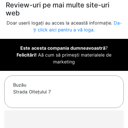
Review-uri pe mai multe site-uri
web
Doar userii logați au acces la această informație.
Da-
ți click aici pentru a vă loga.
Este acesta compania dumneavoastră
?
Felicitări!
Aă cum să primești materialele de
marketing
Buzău
Strada Oltețului 7