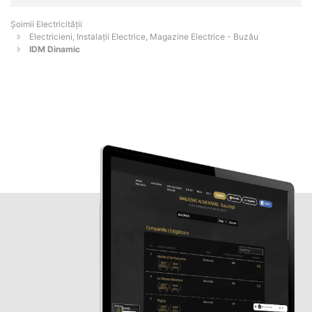
Șoimii Electricității
Electricieni, Instalații Electrice, Magazine Electrice - Buzău
IDM Dinamic