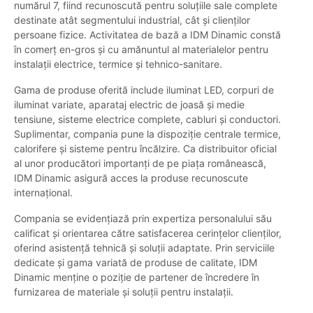
numărul 7, fiind recunoscută pentru soluțiile sale complete
destinate atât segmentului industrial, cât și clienților
persoane fizice. Activitatea de bază a IDM Dinamic constă
în comerț en-gros și cu amănuntul al materialelor pentru
instalații electrice, termice și tehnico-sanitare.
Gama de produse oferită include iluminat LED, corpuri de
iluminat variate, aparataj electric de joasă și medie
tensiune, sisteme electrice complete, cabluri și conductori.
Suplimentar, compania pune la dispoziție centrale termice,
calorifere și sisteme pentru încălzire. Ca distribuitor oficial
al unor producători importanți de pe piața românească,
IDM Dinamic asigură acces la produse recunoscute
internațional.
Compania se evidențiază prin expertiza personalului său
calificat și orientarea către satisfacerea cerințelor clienților,
oferind asistență tehnică și soluții adaptate. Prin serviciile
dedicate și gama variată de produse de calitate, IDM
Dinamic menține o poziție de partener de încredere în
furnizarea de materiale și soluții pentru instalații.