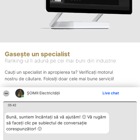
Gasește un specialist
Ranking-ul îi adună pe cei mai buni din industrie
Cauți un specialist in apropierea ta? Verificați motorul
nostru de căutare. Folosiți doar cele mai bune servicii!
ȘOIMII Electricității
Live chat
Căutare
05:42
Bună, suntem încântați să vă ajutăm! 🙂 Vă rugăm
să faceți clic pe subiectul de conversație
corespunzător! 🙂