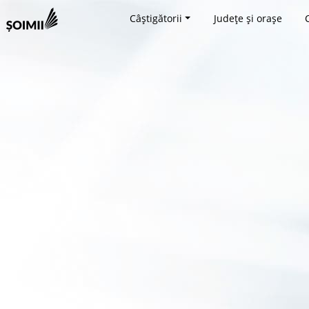
Câștigătorii
Județe și orașe