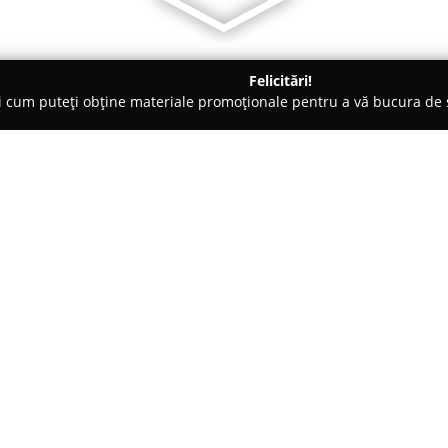
Felicitări!
ți cum puteți obține materiale promoționale pentru a vă bucura d
ice, Magazine Electrice - Arad
Dani Coman Electrician auto
Despre companie:
Coman Daniel Electrician Auto
sfera serviciilor de electricita
profesionalism și abordare resp
eficiente și rapide pentru dive
Arată mai multe >>
Specializarea acumulată de-a l
detaliu garantează ca fiecare in
calitate.