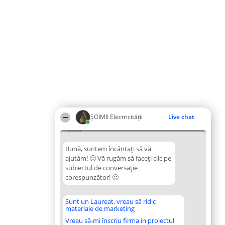
ȘOIMII Electricității
Live chat
09:48
Bună, suntem încântați să vă
ajutăm! 🙂 Vă rugăm să faceți clic pe
subiectul de conversație
corespunzător! 🙂
Sunt un Laureat, vreau să ridic
materiale de marketing
Vreau să-mi înscriu firma in proiectul