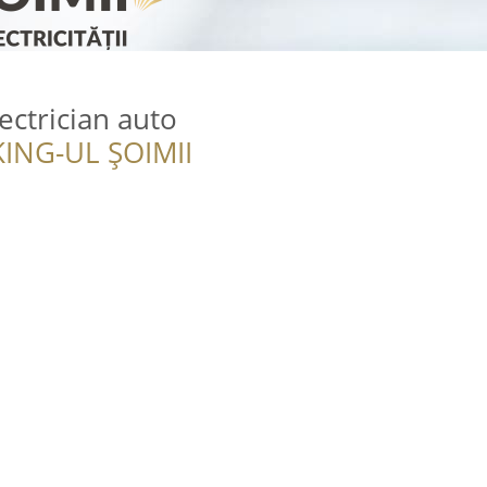
ctrician auto
ING-UL ȘOIMII