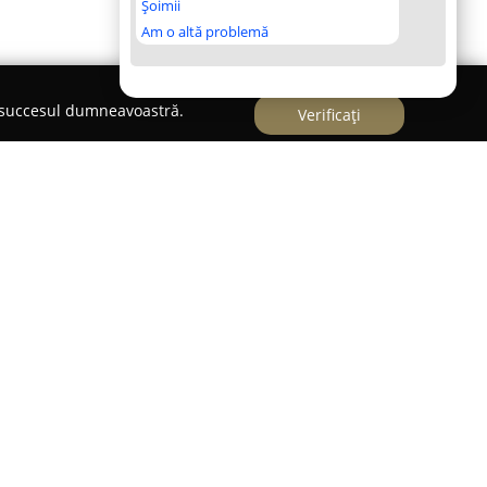
Șoimii
Am o altă problemă
e succesul dumneavoastră.
Verificați
din Arad reprezintă un punct de referință în
te auto din zona sa. Cu o reputație clădită pe
onsabilă, această firmă pune la dispoziție soluții
rse probleme electrice ce apar la autovehicule.
ungul timpului și atenția deosebită pentru
tervenție să fie realizată la standarde înalte de