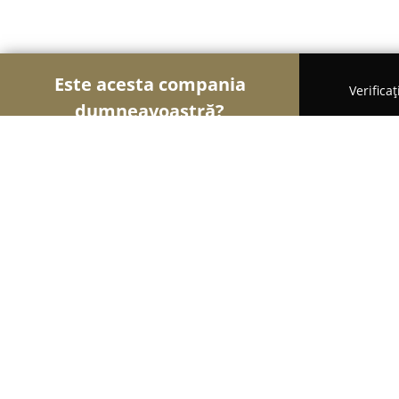
Este acesta compania
Verifica
dumneavoastră?
Șoimii Electricității
Electricieni, Instalații Electr
Dani Coman Electrician auto
9.8
(148)