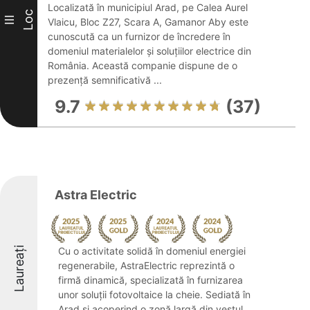
Localizată în municipiul Arad, pe Calea Aurel
Loc
III
Vlaicu, Bloc Z27, Scara A, Gamanor Aby este
cunoscută ca un furnizor de încredere în
domeniul materialelor și soluțiilor electrice din
România. Această companie dispune de o
prezență semnificativă ...
9.7
(37)
Astra Electric
Laureați
Cu o activitate solidă în domeniul energiei
regenerabile, AstraElectric reprezintă o
firmă dinamică, specializată în furnizarea
unor soluții fotovoltaice la cheie. Sediată în
Arad și acoperind o zonă largă din vestul