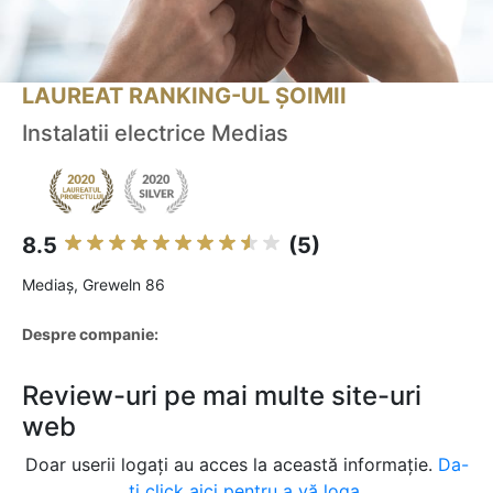
LAUREAT RANKING-UL ȘOIMII
Instalatii electrice Medias
8.5
(5)
Mediaş, Greweln 86
Despre companie:
Review-uri pe mai multe site-uri
web
Doar userii logați au acces la această informație.
Da-
ți click aici pentru a vă loga.