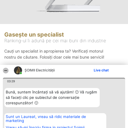
Gasește un specialist
Ranking-ul îi adună pe cei mai buni din industrie
Cauți un specialist in apropierea ta? Verificați motorul
nostru de căutare. Folosiți doar cele mai bune servicii!
ȘOIMII Electricității
Live chat
Căutare
03:29
Bună, suntem încântați să vă ajutăm! 🙂 Vă rugăm
să faceți clic pe subiectul de conversație
corespunzător! 🙂
Sunt un Laureat, vreau să ridic materiale de
Organizator Ranking
Plebiscyt
Contact
marketing
BRIGHT SOLUTIONS BR SRL
Câștigătorii
Contact
Aleea Timisul De Sus 2 Bl. A30
Lista Tuturor
Vreau să-mi înscriu firma in proiectul Șoimii