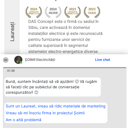
DAS Concept este o firmă cu sediul în
Laureați
Sibiu, care activează în domeniul
instalațiilor electrice și este recunoscută
pentru furnizarea unor servicii de
calitate superioară în segmentul
sistemelor electro-energetice diverse.
Competențele sale ...
ȘOIMII Electricității
Live chat
01:39
Bună, suntem încântați să vă ajutăm! 🙂 Vă rugăm
să faceți clic pe subiectul de conversație
Organizator Ranking
Plebiscyt
Contact
corespunzător! 🙂
BRIGHT SOLUTIONS BR SRL
Câștigătorii
Contact
Aleea Timisul De Sus 2 Bl. A30
Lista Tuturor
Sc. A Et. 4 Ap. 13 Cod 061952
Laureaților
București
Reguli
Sunt un Laureat, vreau să ridic materiale de marketing
CUI 36737675
Statut
Vreau să-mi înscriu firma in proiectul Șoimii
tel: +40 770 990 492
Politica de
confidențialitate
Am o altă problemă