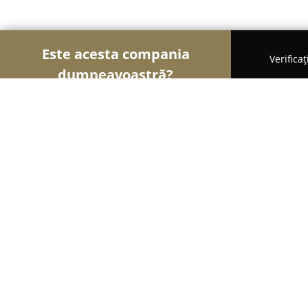
Este acesta compania
Verifica
dumneavoastră?
Șoimii Electricității
Electricieni, Instalații Electr
VOLTA ELECTRIC SRL
9.2
(21)
Slatina, Strada Piața Gării 8