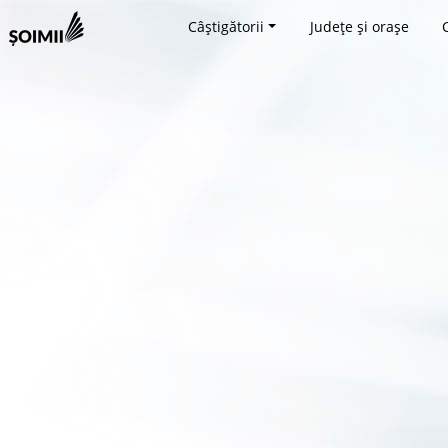
Câștigătorii
Județe și orașe