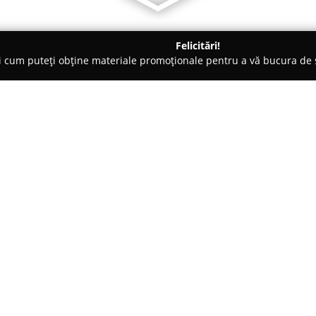
Felicitări!
ți cum puteți obține materiale promoționale pentru a vă bucura d
ice, Magazine Electrice - Slatina
VOLTA ELECTRIC SRL
Despre companie:
VOLTA ELECTRIC SRL
este o soc
specializată în sectorul electri
companiei constă în distribuți
electronice și de telecomunica
Arată mai multe >>
diverse de produse electrice. P
electrici, aparataj pentru joas
iluminat, alături de soluții pen
conectori, motoare, ventilatoare