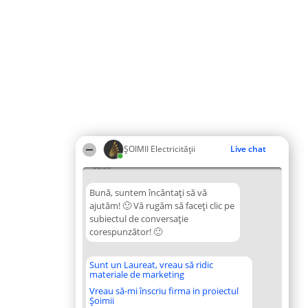
ȘOIMII Electricității
Live chat
08:30
Bună, suntem încântați să vă
ajutăm! 🙂 Vă rugăm să faceți clic pe
subiectul de conversație
corespunzător! 🙂
Sunt un Laureat, vreau să ridic
materiale de marketing
Vreau să-mi înscriu firma in proiectul
Șoimii