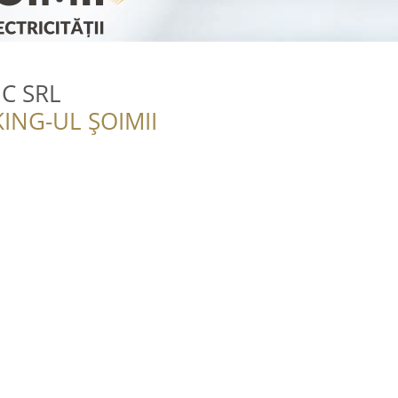
C SRL
ING-UL ȘOIMII