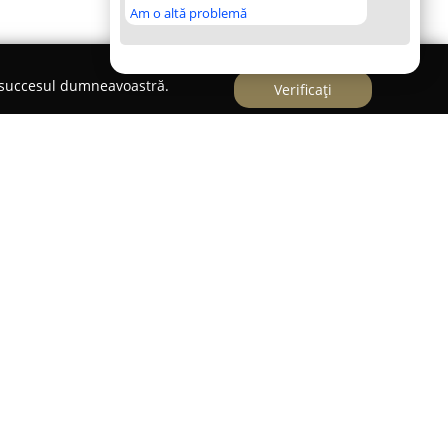
Am o altă problemă
e succesul dumneavoastră.
Verificați
ietate cu sediul în Slatina, la adresa Piața Gării 8,
cității din România. Activitatea principală a
a en-gros a componentelor și echipamentelor
ții, concentrându-se pe livrarea unei game
ortofoliul său cuprinde cabluri și conductori
ă și medie tensiune, precum și surse ori corpuri de
tru iluminat festiv, scule, conductor bobinaj,
 și baterii.