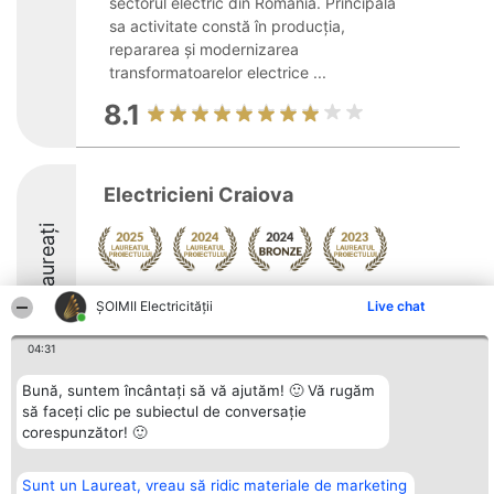
sectorul electric din România. Principala
sa activitate constă în producția,
repararea și modernizarea
transformatoarelor electrice ...
8.1
Electricieni Craiova
Laureați
Arată mai multe >>
ȘOIMII Electricității
Live chat
8.1
04:31
Bună, suntem încântați să vă ajutăm! 🙂 Vă rugăm
să faceți clic pe subiectul de conversație
Organizator Ranking
Plebiscyt
Contact
corespunzător! 🙂
BRIGHT SOLUTIONS BR SRL
Câștigătorii
Contact
Aleea Timisul De Sus 2 Bl. A30
Lista Tuturor
Sc. A Et. 4 Ap. 13 Cod 061952
Laureaților
București
Reguli
Sunt un Laureat, vreau să ridic materiale de marketing