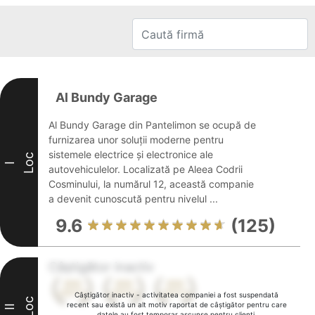
Al Bundy Garage
Al Bundy Garage din Pantelimon se ocupă de
furnizarea unor soluții moderne pentru
sistemele electrice și electronice ale
Loc
I
autovehiculelor. Localizată pe Aleea Codrii
Cosminului, la numărul 12, această companie
a devenit cunoscută pentru nivelul ...
9.6
(125)
Câștigător inactiv
Câștigător inactiv - activitatea companiei a fost suspendată
Loc
recent sau există un alt motiv raportat de câștigător pentru care
II
datele au fost temporar ascunse pentru clienți.