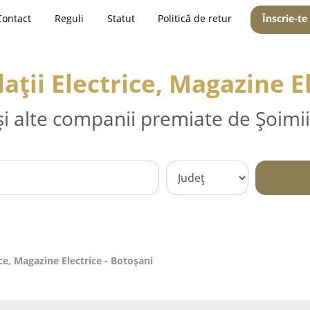
Contact
Reguli
Statut
Politică de retur
Înscrie-te
alații Electrice, Magazine E
și alte companii premiate de Șoimii
rice, Magazine Electrice - Botoşani