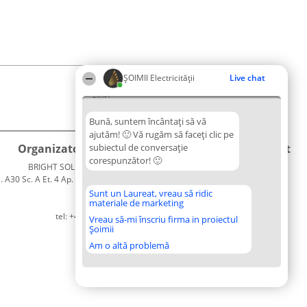
ȘOIMII Electricității
Live chat
20:41
Bună, suntem încântați să vă
ajutăm! 🙂 Vă rugăm să faceți clic pe
Organizator Ranking
subiectul de conversație
Plebiscyt
Contact
corespunzător! 🙂
BRIGHT SOLUTIONS BR SRL
Câștigătorii
Contact
. A30 Sc. A Et. 4 Ap. 13 Cod 061952
Lista
București
Tuturor
Sunt un Laureat, vreau să ridic
materiale de marketing
CUI 36737675
Laureaților
tel: +40 770 990 492
Reguli
Vreau să-mi înscriu firma in proiectul
Șoimii
Statut
Politica de
Am o altă problemă
confidențialitate