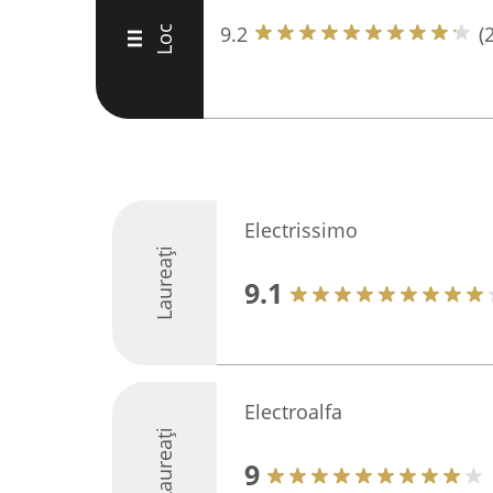
9.2
(
Loc
III
Electrissimo
Laureați
9.1
Electroalfa
Laureați
9