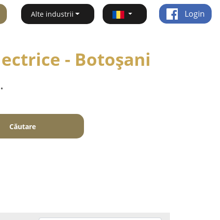
Login
Alte industrii
lectrice - Botoşani
.
Căutare