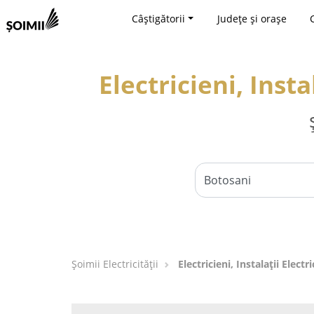
Câștigătorii
Județe și orașe
Electricieni, Inst
Șoimii Electricității
Electricieni, Instalații Elect