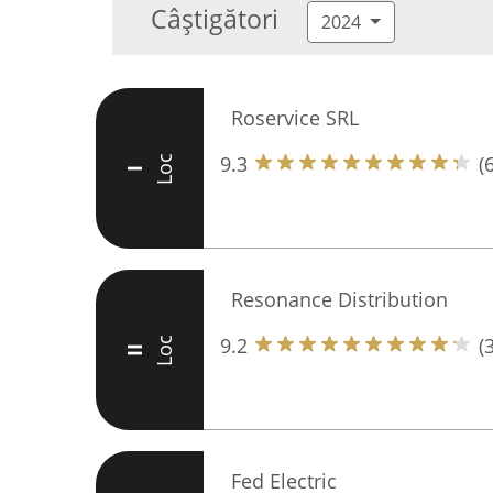
Câștigători
2024
Roservice SRL
9.3
(
Loc
I
Resonance Distribution
9.2
(
Loc
II
Fed Electric