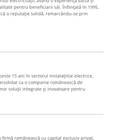
ul electricității, având o experiență vastă și
litate pentru beneficiarii săi. Înființată în 1995,
scă o reputație solidă, remarcându-se prin
te 15 ani în sectorul instalațiilor electrice,
a consolidat ca o companie românească de
nor soluții integrate și inovatoare pentru
 firmă românească cu capital exclusiv privat,