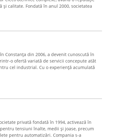
și calitate. Fondată în anul 2000, societatea
n Constanța din 2006, a devenit cunoscută în
printr-o ofertă variată de servicii concepute atât
entru cel industrial. Cu o experiență acumulată
cietate privată fondată în 1994, activează în
 pentru tensiuni înalte, medii și joase, precum
mplete pentru automatizări. Compania s-a