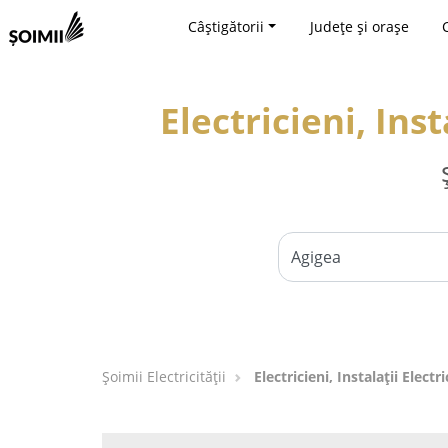
Câștigătorii
Județe și orașe
Electricieni, Ins
Șoimii Electricității
Electricieni, Instalații Elect