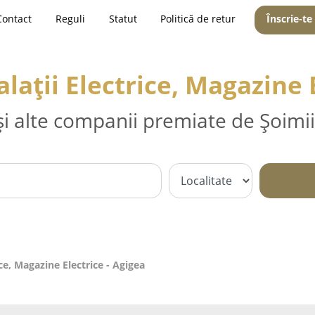
Contact
Reguli
Statut
Politică de retur
Înscrie-te
talații Electrice, Magazine 
și alte companii premiate de Șoimii
rice, Magazine Electrice - Agigea