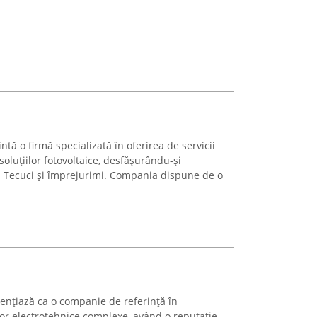
intă o firmă specializată în oferirea de servicii
 soluțiilor fotovoltaice, desfășurându-și
în Tecuci și împrejurimi. Compania dispune de o
ențiază ca o companie de referință în
lor electrotehnice complexe, având o reputație