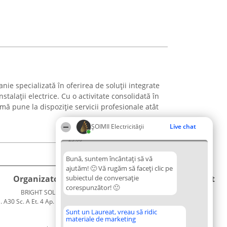
e specializată în oferirea de soluții integrate
stalații electrice. Cu o activitate consolidată în
mă pune la dispoziție servicii profesionale atât
ȘOIMII Electricității
Live chat
23:06
Bună, suntem încântați să vă
ajutăm! 🙂 Vă rugăm să faceți clic pe
Organizator Ranking
subiectul de conversație
Plebiscyt
Contact
corespunzător! 🙂
BRIGHT SOLUTIONS BR SRL
Câștigătorii
Contact
. A30 Sc. A Et. 4 Ap. 13 Cod 061952
Lista
București
Tuturor
Sunt un Laureat, vreau să ridic
materiale de marketing
CUI 36737675
Laureaților