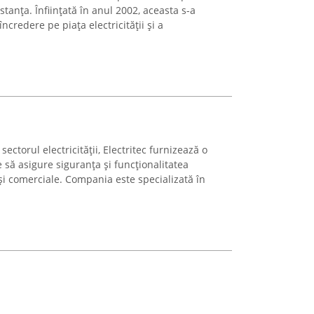
tanța. Înființată în anul 2002, aceasta s-a
credere pe piața electricității și a
ectorul electricității, Electritec furnizează o
 să asigure siguranța și funcționalitatea
 și comerciale. Compania este specializată în