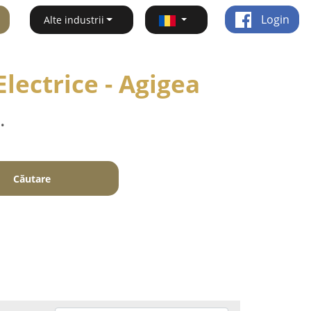
Login
Alte industrii
Electrice - Agigea
.
Căutare