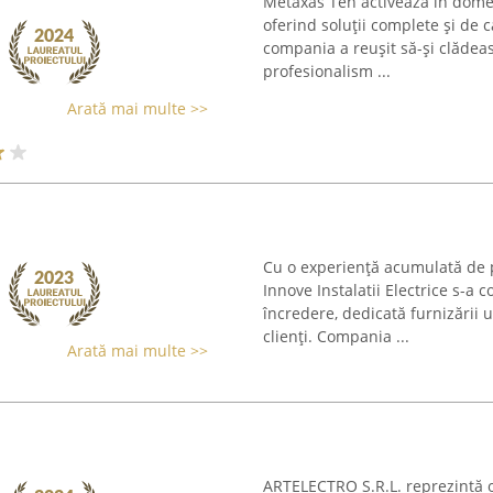
Metaxas Ten activează în domeni
oferind soluții complete și de ca
compania a reușit să-și clădea
profesionalism ...
Arată mai multe >>
Cu o experiență acumulată de pes
Innove Instalatii Electrice s-
încredere, dedicată furnizării u
clienți. Compania ...
Arată mai multe >>
ARTELECTRO S.R.L. reprezintă o