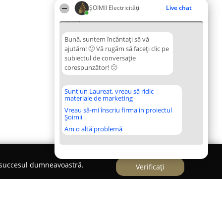
ȘOIMII Electricității
Live chat
05:10
Bună, suntem încântați să vă
ajutăm! 🙂 Vă rugăm să faceți clic pe
subiectul de conversație
corespunzător! 🙂
Sunt un Laureat, vreau să ridic
materiale de marketing
Vreau să-mi înscriu firma in proiectul
Șoimii
Am o altă problemă
e succesul dumneavoastră.
Verificați