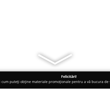
Felicitări!
ți cum puteți obține materiale promoționale pentru a vă bucura d
rice, Magazine Electrice - Oradea
ELECTRO SHOP