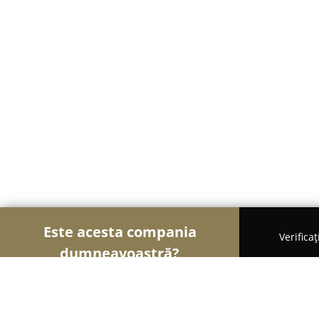
Este acesta compania
Verifica
dumneavoastră?
Șoimii Electricității
Electricieni, Instalații Elect