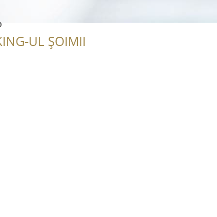
P
ING-UL ȘOIMII