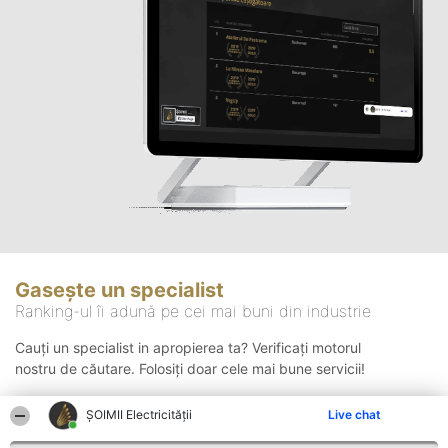
Gasește un specialist
Ranking-ul îi adună pe cei mai buni din industrie
Cauți un specialist in apropierea ta? Verificați motorul
nostru de căutare. Folosiți doar cele mai bune servicii!
ȘOIMII Electricității
Live chat
Căutare