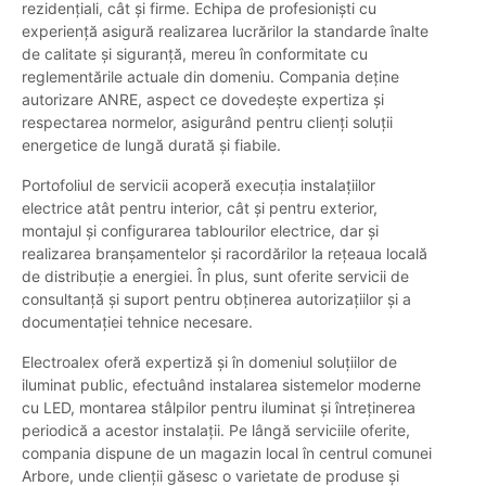
rezidențiali, cât și firme. Echipa de profesioniști cu
experiență asigură realizarea lucrărilor la standarde înalte
de calitate și siguranță, mereu în conformitate cu
reglementările actuale din domeniu. Compania deține
autorizare ANRE, aspect ce dovedește expertiza și
respectarea normelor, asigurând pentru clienți soluții
energetice de lungă durată și fiabile.
Portofoliul de servicii acoperă execuția instalațiilor
electrice atât pentru interior, cât și pentru exterior,
montajul și configurarea tablourilor electrice, dar și
realizarea branșamentelor și racordărilor la rețeaua locală
de distribuție a energiei. În plus, sunt oferite servicii de
consultanță și suport pentru obținerea autorizațiilor și a
documentației tehnice necesare.
Electroalex oferă expertiză și în domeniul soluțiilor de
iluminat public, efectuând instalarea sistemelor moderne
cu LED, montarea stâlpilor pentru iluminat și întreținerea
periodică a acestor instalații. Pe lângă serviciile oferite,
compania dispune de un magazin local în centrul comunei
Arbore, unde clienții găsesc o varietate de produse și