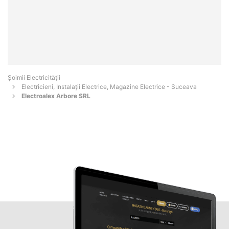
Șoimii Electricității
Electricieni, Instalații Electrice, Magazine Electrice - Suceava
Electroalex Arbore SRL