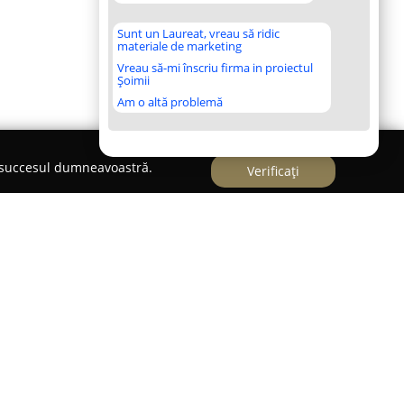
Sunt un Laureat, vreau să ridic
materiale de marketing
Vreau să-mi înscriu firma in proiectul
Șoimii
Am o altă problemă
e succesul dumneavoastră.
Verificați
iu, este o firmă specializată în instalații și
n 1998 la inițiativa unor profesioniști în
-a remarcat pe piața de profil prin orientarea sa