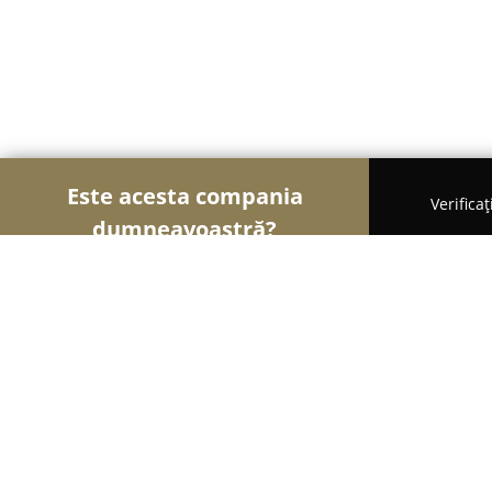
Este acesta compania
Verifica
dumneavoastră?
Șoimii Electricității
Electricieni, Instalații Elect
Energotehnica