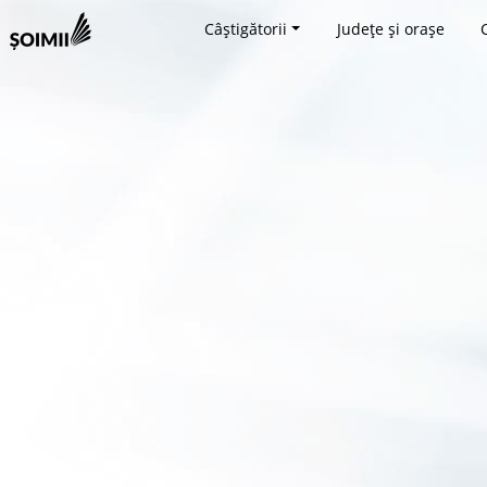
Câștigătorii
Județe și orașe