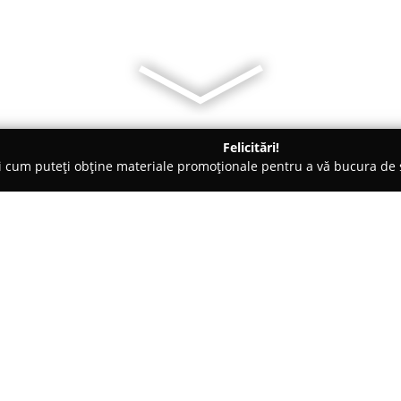
Felicitări!
ți cum puteți obține materiale promoționale pentru a vă bucura d
rice, Magazine Electrice - Şura Mare
Energotehnica
Despre companie:
Energotehnica
, cu sediul în Sib
echipamente electrice, fondată î
domeniul energetic. Compania s