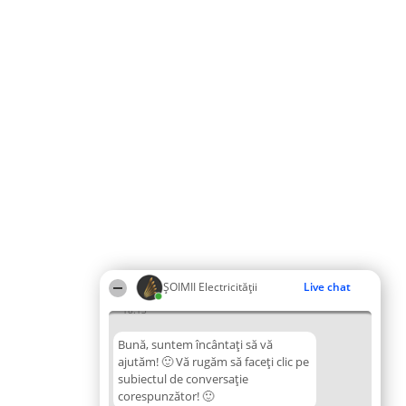
ȘOIMII Electricității
Live chat
18:13
Bună, suntem încântați să vă
ajutăm! 🙂 Vă rugăm să faceți clic pe
subiectul de conversație
corespunzător! 🙂