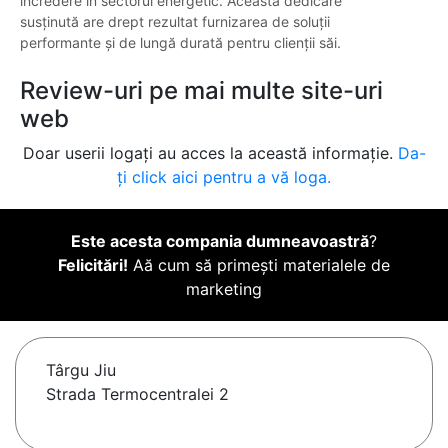
încredere în sectorul energetic. Această dedicare
susținută are drept rezultat furnizarea de soluții
performante și de lungă durată pentru clienții săi.
Review-uri pe mai multe site-uri
web
Doar userii logați au acces la această informație.
Da-
ți click aici pentru a vă loga.
Este acesta compania dumneavoastră
?
Felicitări!
Aă cum să primești materialele de
marketing
Târgu Jiu
Strada Termocentralei 2