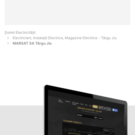
Șoimii Electricității
Electricieni, Instalații Electrice, Magazine Electrice - Târgu Jiu
MARSAT SA Târgu Jiu