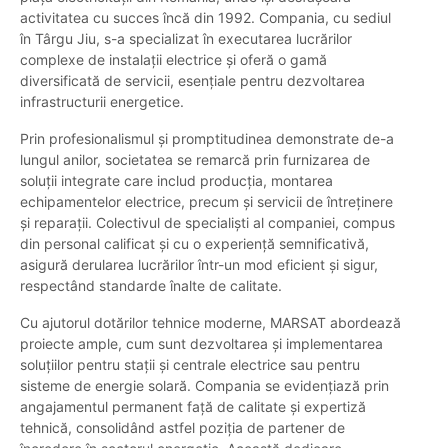
activitatea cu succes încă din 1992. Compania, cu sediul
în Târgu Jiu, s-a specializat în executarea lucrărilor
complexe de instalații electrice și oferă o gamă
diversificată de servicii, esențiale pentru dezvoltarea
infrastructurii energetice.
Prin profesionalismul și promptitudinea demonstrate de-a
lungul anilor, societatea se remarcă prin furnizarea de
soluții integrate care includ producția, montarea
echipamentelor electrice, precum și servicii de întreținere
și reparații. Colectivul de specialiști al companiei, compus
din personal calificat și cu o experiență semnificativă,
asigură derularea lucrărilor într-un mod eficient și sigur,
respectând standarde înalte de calitate.
Cu ajutorul dotărilor tehnice moderne, MARSAT abordează
proiecte ample, cum sunt dezvoltarea și implementarea
soluțiilor pentru stații și centrale electrice sau pentru
sisteme de energie solară. Compania se evidențiază prin
angajamentul permanent față de calitate și expertiză
tehnică, consolidând astfel poziția de partener de