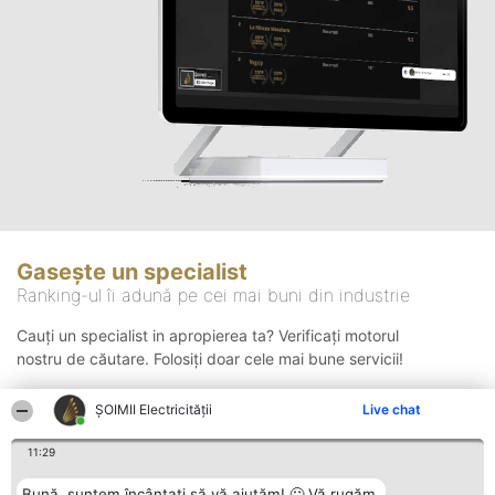
Gasește un specialist
Ranking-ul îi adună pe cei mai buni din industrie
Cauți un specialist in apropierea ta? Verificați motorul
nostru de căutare. Folosiți doar cele mai bune servicii!
ȘOIMII Electricității
Live chat
Căutare
11:29
Bună, suntem încântați să vă ajutăm! 🙂 Vă rugăm