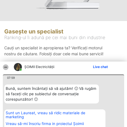
Gasește un specialist
Ranking-ul îi adună pe cei mai buni din industrie
Cauți un specialist in apropierea ta? Verificați motorul
nostru de căutare. Folosiți doar cele mai bune servicii!
ȘOIMII Electricității
Live chat
Căutare
07:59
Bună, suntem încântați să vă ajutăm! 🙂 Vă rugăm
să faceți clic pe subiectul de conversație
corespunzător! 🙂
Sunt un Laureat, vreau să ridic materiale de
Organizator Ranking
Plebiscyt
Contact
marketing
BRIGHT SOLUTIONS BR SRL
Câștigătorii
Contact
Aleea Timisul De Sus 2 Bl. A30
Lista Tuturor
Vreau să-mi înscriu firma in proiectul Șoimii
Sc. A Et. 4 Ap. 13 Cod 061952
Laureaților