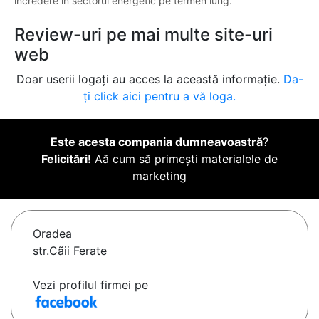
încredere în sectorul energetic pe termen lung.
Review-uri pe mai multe site-uri
web
Doar userii logați au acces la această informație.
Da-
ți click aici pentru a vă loga.
Este acesta compania dumneavoastră
?
Felicitări!
Aă cum să primești materialele de
marketing
Oradea
str.Cãii Ferate
Vezi profilul firmei pe