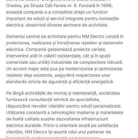
Oradea, pe Strada Căii Ferate nr. 9. Fondată în 1998,
această companie s-a consolidat drept un furnizor
important de soluții și servicii integrate pentru instalațiile
electrice, deservind diverse sectoare de activitate.
Domeniul central de activitate pentru NM Electro constă în
proiectarea, realizarea și întreținerea rețelelor și sistemelor
electrice. Compania gestionează proiecte variate,
intervenind atât în clădiri rezidențiale, cât și în spații
comerciale sau unități industriale de complexitate ridicată.
Un accent major este pus pe modernizarea și optimizarea
rețelelor deja existente, asigurând respectarea unor
standarde stricte de siguranță și eficiență energetică.
Pe lângă activitățile de montaj și mentenanță, societatea
furnizează consultanță tehnică de specialitate,
răspunzând nevoilor clienților pentru soluții personalizate.
Utilizarea constantă a tehnologiilor moderne și materialelor
de înaltă calitate susține dezvoltarea infrastructurii
electrice durabile. Printr-o orientare axată pe satisfacția
clienților, NM Electro își asumă rolul unui partener de