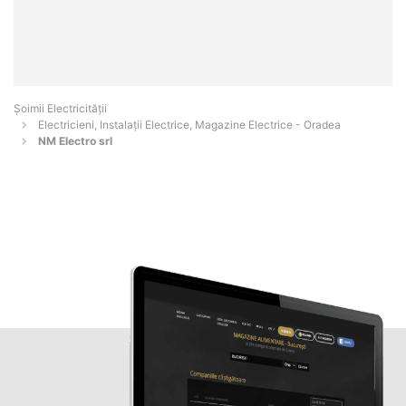
Șoimii Electricității
Electricieni, Instalații Electrice, Magazine Electrice - Oradea
NM Electro srl