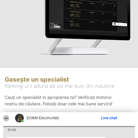
Gasește un specialist
Ranking-ul îi adună pe cei mai buni din industrie
Cauți un specialist in apropierea ta? Verificați motorul
nostru de căutare. Folosiți doar cele mai bune servicii!
ȘOIMII Electricității
Live chat
Căutare
01:24