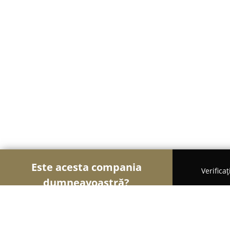
Este acesta compania
Verifica
dumneavoastră?
Șoimii Electricității
Electricieni, Instalații Elect