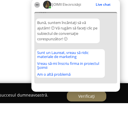
ȘOIMII Electricității
Live chat
14:26
Bună, suntem încântați să vă
ajutăm! 🙂 Vă rugăm să faceți clic pe
subiectul de conversație
corespunzător! 🙂
Sunt un Laureat, vreau să ridic
materiale de marketing
Vreau să-mi înscriu firma in proiectul
Șoimii
Am o altă problemă
e succesul dumneavoastră.
Verificați