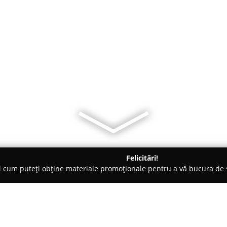
Felicitări!
ți cum puteți obține materiale promoționale pentru a vă bucura d
rice, Magazine Electrice - Piatra Neamţ
Euronic Activ