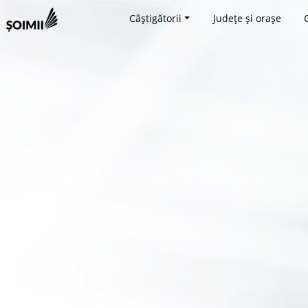
Câștigătorii
Județe și orașe