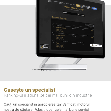
Gasește un specialist
Ranking-ul îi adună pe cei mai buni din industrie
Cauți un specialist in apropierea ta? Verificați motorul
nostru de căutare. Folosiți doar cele mai bune servicii!