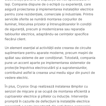
Iași. Compania dispune de o echipă cu experiență, care
asigură proiectarea și implementarea instalațiilor electrice
pentru zone rezidențiale, comerciale și industriale. Printre
serviciile oferite se numără montarea corpurilor de
iluminat, înlocuirea prizelor și întrerupătoarelor în condiții
de siguranță, precum și modernizarea sau reparația
tablourilor electrice, adaptându-se cerințelor specifice
fiecărui client.
Un element esențial al activității este crearea de circuite
suplimentare pentru aparate moderne, precum mașini de
spălat sau sisteme de aer condiționat. Totodată, compania
pune un accent aparte pe implementarea sistemelor de
protecție împotriva electrocutării și a supratensiunilor,
contribuind astfel la crearea unui mediu sigur din punct de
vedere electric.
În plus, Crysrox Grup realizează instalarea lămpilor cu
senzori de mișcare și se ocupă de montarea eficientă a
cuptoarelor electrice și plitelor cu inducție. Intervenția
promptă în cazurile de defecțiuni la instalațiile electrice