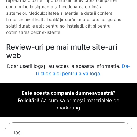
reprezintă o parte importantă din activitatea companiei,
contribuind la siguranța și funcționarea optimă a
sistemelor. Meticulozitatea și atenția la detalii conferă
firmei un nivel înalt al calității lucrărilor prestate, asigurând
soluții durabile atât pentru noi instalații, cât și pentru
optimizarea celor existente.
Review-uri pe mai multe site-uri
web
Doar userii logați au acces la această informație.
Da-
ți click aici pentru a vă loga.
Este acesta compania dumneavoastră
?
Felicitări!
Aă cum să primești materialele de
marketing
Iaşi