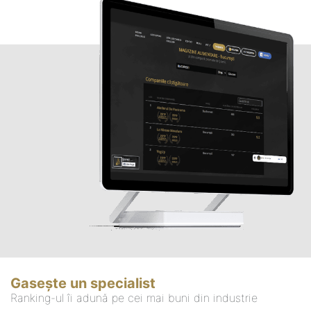
Gasește un specialist
Ranking-ul îi adună pe cei mai buni din industrie