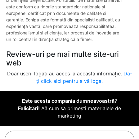
la cerințele pieței locale. Portofoliul de materiale și servicii
este conform cu rigorile standardelor naționale și
europene, certificat prin documente de calitate și
garanție. Echipa este formată din specialiști calificați, cu
experiență vastă, care promovează responsabilitatea,
profesionalismul și eficiența, iar procesul de inovație are
un rol central în direcția strategică a firmei.
Review-uri pe mai multe site-uri
web
Doar userii logați au acces la această informație.
Da-
ți click aici pentru a vă loga.
Este acesta compania dumneavoastră
?
Felicitări!
Aă cum să primești materialele de
marketing