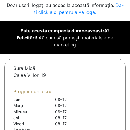
Doar userii logați au acces la această informație.
Da-
ți click aici pentru a vă loga.
Este acesta compania dumneavoastră
?
Felicitări!
Aă cum să primești materialele de
marketing
Șura Mică
Calea Viilor, 19
Program de lucru:
Luni
08–17
Marți
08–17
Miercuri
08–17
Joi
08–17
Vineri
08–17
Sâmbătă
-