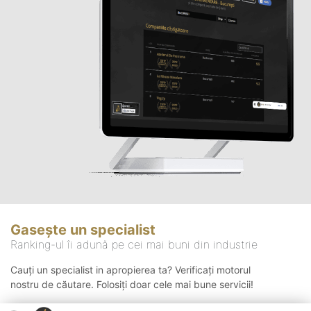
Gasește un specialist
Ranking-ul îi adună pe cei mai buni din industrie
Cauți un specialist in apropierea ta? Verificați motorul
nostru de căutare. Folosiți doar cele mai bune servicii!