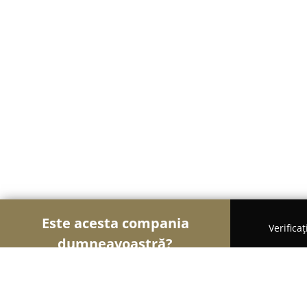
Este acesta compania
Verifica
dumneavoastră?
Șoimii Electricității
Electricieni, Instalații Electr