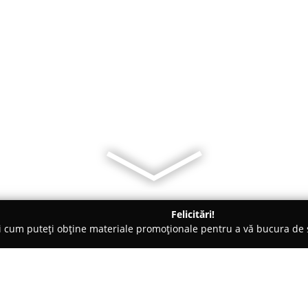
Felicitări!
ți cum puteți obține materiale promoționale pentru a vă bucura d
ice, Magazine Electrice - Bucureşti
TAOTEK ELECTRIC