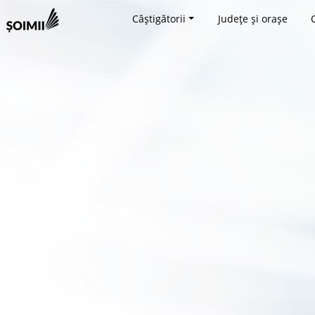
Câștigătorii
Județe și orașe