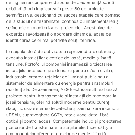
de ingineri ai companiei dispune de o experiență solidă,
dobândită prin implicarea în peste 80 de proiecte
semnificative, gestionând cu succes etapele care pornesc
de la studiul de fezabilitate, continuă cu implementarea și
se încheie cu monitorizarea proiectelor. Acest nivel de
expertiză favorizează o abordare dinamică, axată pe
identificarea celor mai potrivite soluții tehnice.
Principala sferă de activitate o reprezintă proiectarea și
execuția instalațiilor electrice de joasă, medie și înaltă
tensiune. Portofoliul companiei însumează proiectarea
instalațiilor interioare și exterioare pentru clădiri civile și
industriale, crearea rețelelor de iluminat public sau a
sistemelor de alimentare cu energie pentru ansambluri
rezidențiale. De asemenea, AEG Electriconsult realizează
proiecte pentru branșamente și instalații de racordare la
joasă tensiune, oferind soluții moderne pentru curenți
slabi, inclusiv sisteme de detecție și semnalizare incendiu
(IDSAI), supraveghere CCTV, rețele voce-date, fibră
optică și control acces. Competențele includ și proiectarea
posturilor de transformare, a stațiilor electrice, cât și a
componentelor aferente rețelelor de medie și înaltă