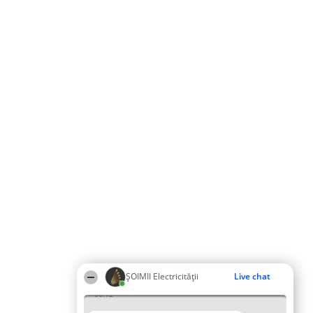
ȘOIMII Electricității
Live chat
06:12