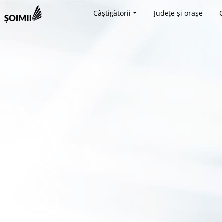
Câștigătorii
Județe și orașe