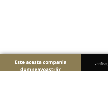
Este acesta compania
Verifica
dumneavoastră?
Șoimii Electricității
Electricieni, Instalații Electri
DeCris