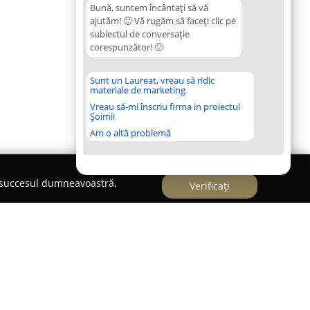
Bună, suntem încântați să vă
ajutăm! 🙂 Vă rugăm să faceți clic pe
subiectul de conversație
corespunzător! 🙂
Sunt un Laureat, vreau să ridic
materiale de marketing
Vreau să-mi înscriu firma in proiectul
Șoimii
Am o altă problemă
e succesul dumneavoastră.
Verificați