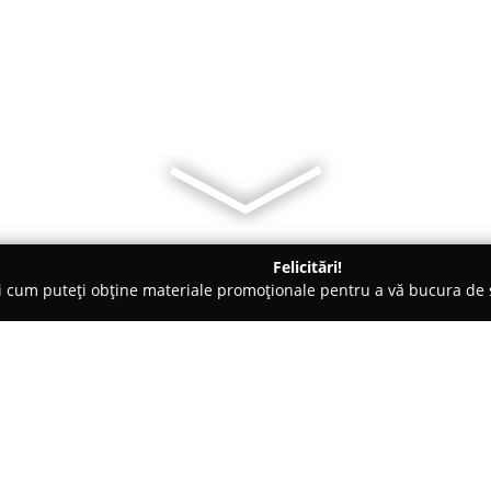
Felicitări!
ți cum puteți obține materiale promoționale pentru a vă bucura d
ce, Magazine Electrice - Piteşti
DeCris
Despre companie: