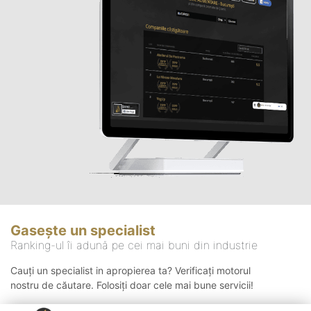
Gasește un specialist
Ranking-ul îi adună pe cei mai buni din industrie
Cauți un specialist in apropierea ta? Verificați motorul
nostru de căutare. Folosiți doar cele mai bune servicii!