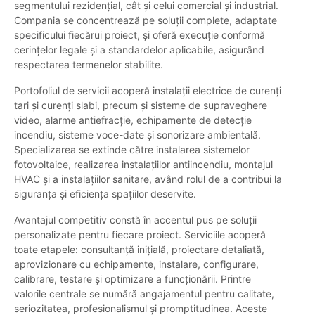
segmentului rezidențial, cât și celui comercial și industrial.
Compania se concentrează pe soluții complete, adaptate
specificului fiecărui proiect, și oferă execuție conformă
cerințelor legale și a standardelor aplicabile, asigurând
respectarea termenelor stabilite.
Portofoliul de servicii acoperă instalații electrice de curenți
tari și curenți slabi, precum și sisteme de supraveghere
video, alarme antiefracție, echipamente de detecție
incendiu, sisteme voce-date și sonorizare ambientală.
Specializarea se extinde către instalarea sistemelor
fotovoltaice, realizarea instalațiilor antiincendiu, montajul
HVAC și a instalațiilor sanitare, având rolul de a contribui la
siguranța și eficiența spațiilor deservite.
Avantajul competitiv constă în accentul pus pe soluții
personalizate pentru fiecare proiect. Serviciile acoperă
toate etapele: consultanță inițială, proiectare detaliată,
aprovizionare cu echipamente, instalare, configurare,
calibrare, testare și optimizare a funcționării. Printre
valorile centrale se numără angajamentul pentru calitate,
seriozitatea, profesionalismul și promptitudinea. Aceste