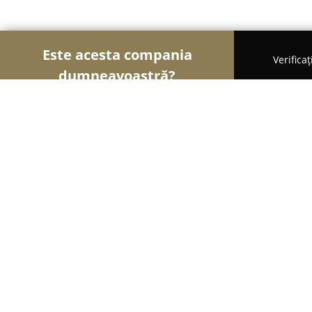
Este acesta compania
Verifica
dumneavoastră?
Șoimii Electricității
Electricieni, Instalații Electri
TRIVOLT DISTRIBUTION SRL
8.2
(80)
Glina, Soseaua de centura - comuna Glina DN-CB n
Corp A etaj 1 Bucureşti