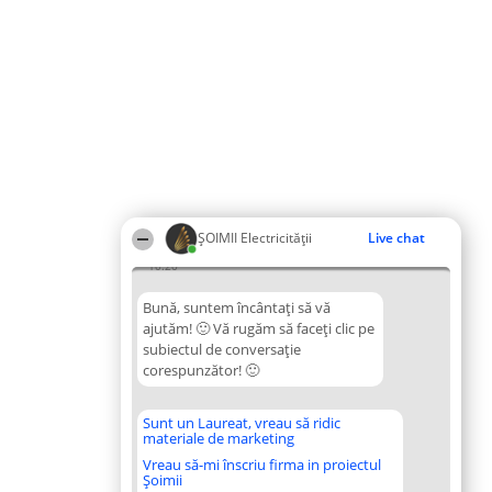
ȘOIMII Electricității
Live chat
10:20
Bună, suntem încântați să vă
ajutăm! 🙂 Vă rugăm să faceți clic pe
subiectul de conversație
corespunzător! 🙂
Sunt un Laureat, vreau să ridic
materiale de marketing
Vreau să-mi înscriu firma in proiectul
Șoimii