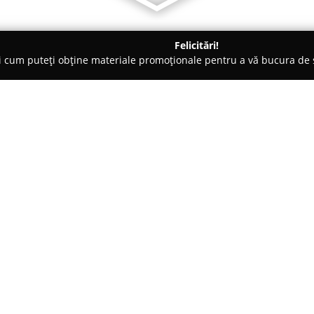
Felicitări!
ți cum puteți obține materiale promoționale pentru a vă bucura d
ce, Magazine Electrice - Ilfov
TRIVOLT DISTRIBUTION SRL
Despre companie:
Trivolt Distribution
reprezintă 
instalațiilor electrice, activâ
Compania este axată în princip
de corpuri de iluminat, precum 
online permite accesul rapid l
300.000 de produse destinate do
r. 316 Cladire park logistic
variată pentru diferite categori
profesionale.