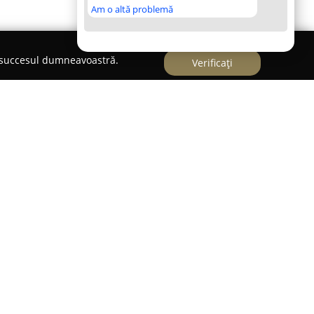
Am o altă problemă
e succesul dumneavoastră.
Verificați
o societate cu o vastă experiență în sectorul
nd de mai bine de 18 ani pe piața din România.
al pe importul și distribuția unei game extinse
și materiale electrice variate. Platforma sa
a un portofoliu remarcabil ce însumează peste
meniului electric, facilitând astfel o alegere
i de proiecte, fie ele rezidențiale sau