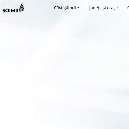
Câștigătorii
Județe și orașe