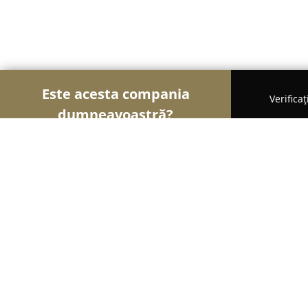
Este acesta compania
Verifica
dumneavoastră?
Șoimii Electricității
Electricieni, Instalații Elec
ProLux
9.1
(28)