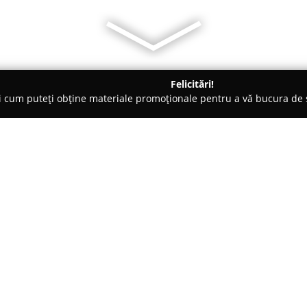
Felicitări!
ți cum puteți obține materiale promoționale pentru a vă bucura d
trice, Magazine Electrice - Câmpulung Moldovenesc
ProLux
Despre companie:
PROLUX SRL
operează în domeni
peste 17 ani în zona Câmpulung
Compania se concentrează pe fu
consultanță, proiectare și execu
segmentul locuințelor, pentru s