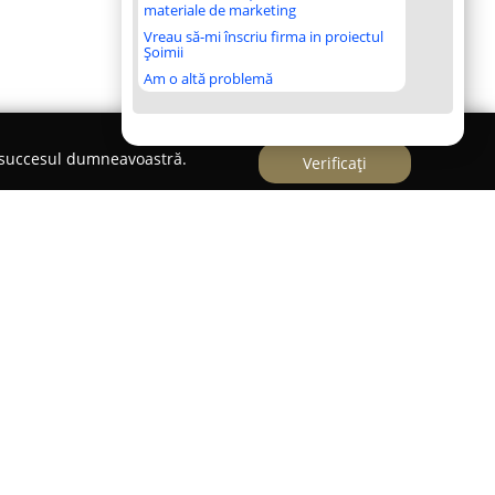
materiale de marketing
Vreau să-mi înscriu firma in proiectul
Șoimii
Am o altă problemă
e succesul dumneavoastră.
Verificați
ul instalațiilor electrice, având o activitate de
 Moldovenesc și localitățile din apropiere.
rnizarea unei game largi de servicii care includ
ție pentru instalații electrice potrivite pentru
pațiile comerciale, dar și pentru obiectivele