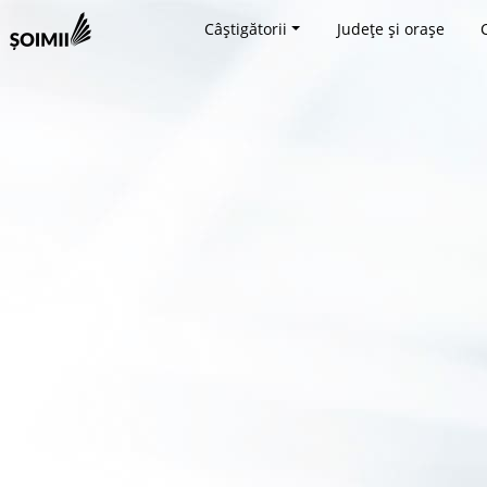
Câștigătorii
Județe și orașe