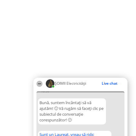
ȘOIMII Electricității
Live chat
18:56
Bună, suntem încântați să vă
ajutăm! 🙂 Vă rugăm să faceți clic pe
subiectul de conversație
corespunzător! 🙂
Sunt un Laureat, vreau să ridic