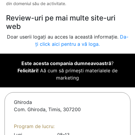
din domeniul său de activitate.
Review-uri pe mai multe site-uri
web
Doar userii logați au acces la această informație.
Da-
ți click aici pentru a vă loga.
Este acesta compania dumneavoastră
?
Felicitări!
Aă cum să primești materialele de
marketing
Ghiroda
Com. Ghiroda, Timis, 307200
Program de lucru:
Luni
08–13