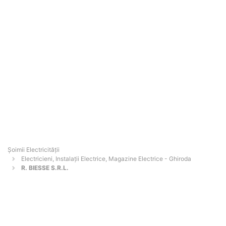
Șoimii Electricității
Electricieni, Instalații Electrice, Magazine Electrice - Ghiroda
R. BIESSE S.R.L.