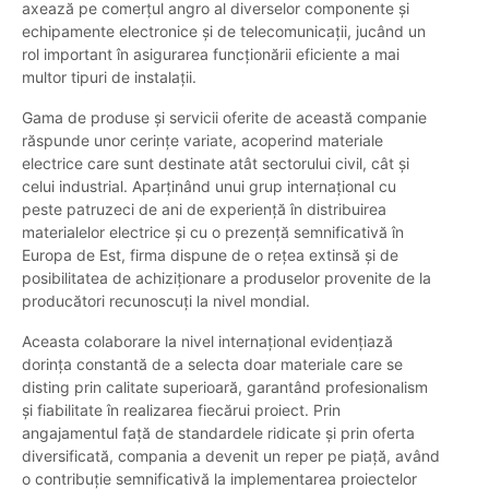
axează pe comerțul angro al diverselor componente și
echipamente electronice și de telecomunicații, jucând un
rol important în asigurarea funcționării eficiente a mai
multor tipuri de instalații.
Gama de produse și servicii oferite de această companie
răspunde unor cerințe variate, acoperind materiale
electrice care sunt destinate atât sectorului civil, cât și
celui industrial. Aparținând unui grup internațional cu
peste patruzeci de ani de experiență în distribuirea
materialelor electrice și cu o prezență semnificativă în
Europa de Est, firma dispune de o rețea extinsă și de
posibilitatea de achiziționare a produselor provenite de la
producători recunoscuți la nivel mondial.
Aceasta colaborare la nivel internațional evidențiază
dorința constantă de a selecta doar materiale care se
disting prin calitate superioară, garantând profesionalism
și fiabilitate în realizarea fiecărui proiect. Prin
angajamentul față de standardele ridicate și prin oferta
diversificată, compania a devenit un reper pe piață, având
o contribuție semnificativă la implementarea proiectelor