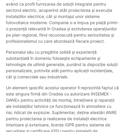
având ca profil furnizarea de soluții integrate pentru
sectorul electric, acoperind atât proiectarea și execuția
instalațiilor electrice, cât și montajul unor sisteme
fotovoltaice moderne. Compania s-a impus pe piață printr-
o prezență relevantă în Oradea și extinderea operațiunilor
pe plan regional, fiind recunoscută pentru seriozitatea și
profesionalismul cu care abordează fiecare proiect.
Personalul său cu pregătire solidă și experiență
substanțială în domeniu folosește echipamente și
tehnologie de ultimă generație, punând la dispoziție soluții
personalizate, potrivite atât pentru aplicații rezidențiale,
cât și comerciale sau industriale.
Un element specific acestui operator îl reprezintă faptul că
este singura firmă din Oradea cu autorizare INSEMEX -
GANEx pentru activități de montaj, întreținere și reparații
ale instalațiilor tehnice ce funcționează în atmosfere cu
risc ridicat de explozie. Suplimentar, deține atestări ANRE
pentru proiectarea și realizarea de instalații electrice
interioare și exterioare, licențe IGPR pentru sisteme de
securitate și certificare IGSU pentru instalații de