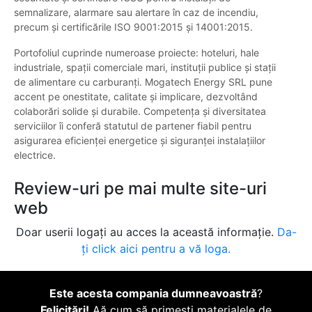
semnalizare, alarmare sau alertare în caz de incendiu,
precum și certificările ISO 9001:2015 și 14001:2015.
Portofoliul cuprinde numeroase proiecte: hoteluri, hale
industriale, spații comerciale mari, instituții publice și stații
de alimentare cu carburanți. Mogatech Energy SRL pune
accent pe onestitate, calitate și implicare, dezvoltând
colaborări solide și durabile. Competența și diversitatea
serviciilor îi conferă statutul de partener fiabil pentru
asigurarea eficienței energetice și siguranței instalațiilor
electrice.
Review-uri pe mai multe site-uri
web
Doar userii logați au acces la această informație.
Da-
ți click aici pentru a vă loga.
Este acesta compania dumneavoastră
?
Felicitări!
Aă cum să primești materialele de