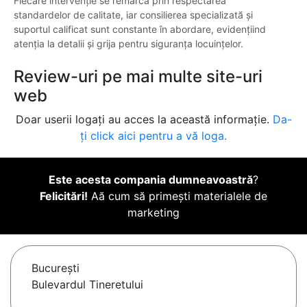
Fiecare intervenție se remarcă prin respectarea
standardelor de calitate, iar consilierea specializată și
suportul calificat sunt constante în abordare, evidențiind
atenția la detalii și grija pentru siguranța locuințelor.
Review-uri pe mai multe site-uri
web
Doar userii logați au acces la această informație.
Da-
ți click aici pentru a vă loga.
Este acesta compania dumneavoastră
?
Felicitări!
Aă cum să primești materialele de
marketing
Bucureşti
Bulevardul Tineretului