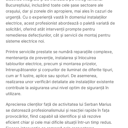
Bucureștiului, incluzând toate cele șase sectoare ale
orașului, dar și zonele din apropiere, mai ales în cazuri de
urgență. Cu o experiență vastă în domeniul instalațiilor
electrice, acest profesionist abordează o paletă variată de
solicitări, oferind atât intervenții prompte pentru
remedierea defecțiunilor, cât și servicii de montaj pentru
sisteme electrice noi.
Printre serviciile prestate se numără reparațiile complexe,
mentenanța de prevenție, instalarea și înlocuirea
tablourilor electrice, precum și montarea prizelor,
întrerupătoarelor și corpurilor de iluminat de diferite tipuri,
cum ar fi lustre, aplice sau spoturi. De asemenea,
realizarea unor verificări detaliate ale instalațiilor existente
contribuie la asigurarea unui nivel optim de siguranță în
utilizare.
Aprecierea clienților față de activitatea lui Serban Marius
se datorează profesionalismului și reacției rapide în fața
provocărilor, fiind capabil să identifice și să rezolve
eficient chiar și cele mai dificile situații într-un timp redus.