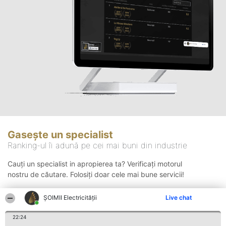
Gasește un specialist
Ranking-ul îi adună pe cei mai buni din industrie
Cauți un specialist in apropierea ta? Verificați motorul
nostru de căutare. Folosiți doar cele mai bune servicii!
ȘOIMII Electricității
Live chat
Căutare
22:24