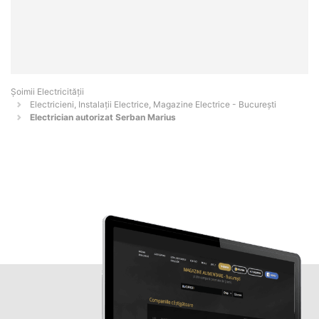
Șoimii Electricității
Electricieni, Instalații Electrice, Magazine Electrice - Bucureşti
Electrician autorizat Serban Marius