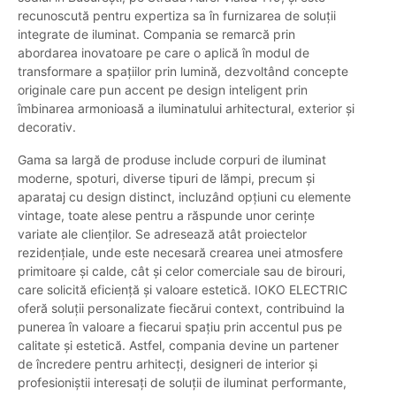
recunoscută pentru expertiza sa în furnizarea de soluții
integrate de iluminat. Compania se remarcă prin
abordarea inovatoare pe care o aplică în modul de
transformare a spațiilor prin lumină, dezvoltând concepte
originale care pun accent pe design inteligent prin
îmbinarea armonioasă a iluminatului arhitectural, exterior și
decorativ.
Gama sa largă de produse include corpuri de iluminat
moderne, spoturi, diverse tipuri de lămpi, precum și
aparataj cu design distinct, incluzând opțiuni cu elemente
vintage, toate alese pentru a răspunde unor cerințe
variate ale clienților. Se adresează atât proiectelor
rezidențiale, unde este necesară crearea unei atmosfere
primitoare și calde, cât și celor comerciale sau de birouri,
care solicită eficiență și valoare estetică. IOKO ELECTRIC
oferă soluții personalizate fiecărui context, contribuind la
punerea în valoare a fiecarui spațiu prin accentul pus pe
calitate și estetică. Astfel, compania devine un partener
de încredere pentru arhitecți, designeri de interior și
profesioniștii interesați de soluții de iluminat performante,