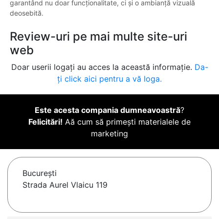
garantând nu doar funcționalitate, ci și o ambianță vizuală
deosebită.
Review-uri pe mai multe site-uri
web
Doar userii logați au acces la această informație.
Da-
ți click aici pentru a vă loga.
Este acesta compania dumneavoastră
?
Felicitări!
Aă cum să primești materialele de
marketing
Bucureşti
Strada Aurel Vlaicu 119