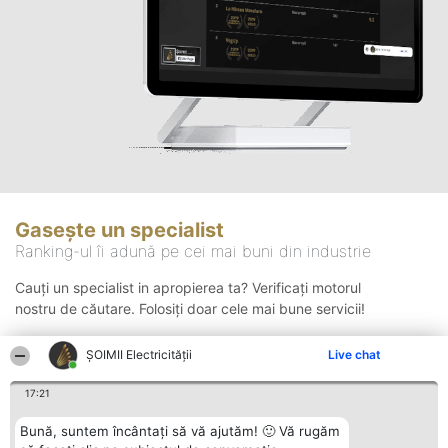
Gasește un specialist
Ranking-ul îi adună pe cei mai buni din industrie
Cauți un specialist in apropierea ta? Verificați motorul
nostru de căutare. Folosiți doar cele mai bune servicii!
ȘOIMII Electricității
Live chat
Căutare
17:21
Bună, suntem încântați să vă ajutăm! 🙂 Vă rugăm