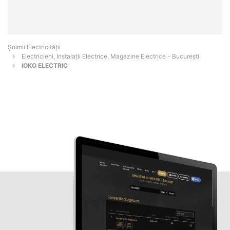
Șoimii Electricității
Electricieni, Instalații Electrice, Magazine Electrice - Bucureşti
IOKO ELECTRIC