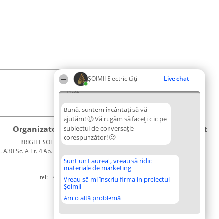
ȘOIMII Electricității
Live chat
14:52
Bună, suntem încântați să vă
ajutăm! 🙂 Vă rugăm să faceți clic pe
Organizator Ranking
subiectul de conversație
Plebiscyt
Contact
corespunzător! 🙂
BRIGHT SOLUTIONS BR SRL
Câștigătorii
Contact
. A30 Sc. A Et. 4 Ap. 13 Cod 061952
Lista
București
Tuturor
Sunt un Laureat, vreau să ridic
materiale de marketing
CUI 36737675
Laureaților
tel: +40 770 990 492
Reguli
Vreau să-mi înscriu firma in proiectul
Șoimii
Statut
Politica de
Am o altă problemă
confidențialitate