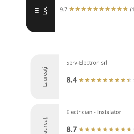
9.7
(
Loc
III
Serv-Electron srl
Laureați
8.4
Electrician - Instalator
Laureați
8.7