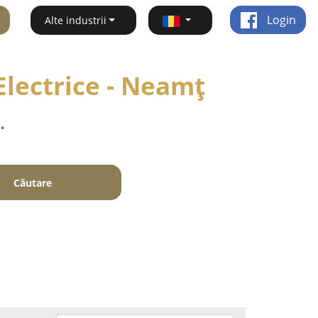
Login
Alte industrii
 Electrice - Neamţ
.
Căutare