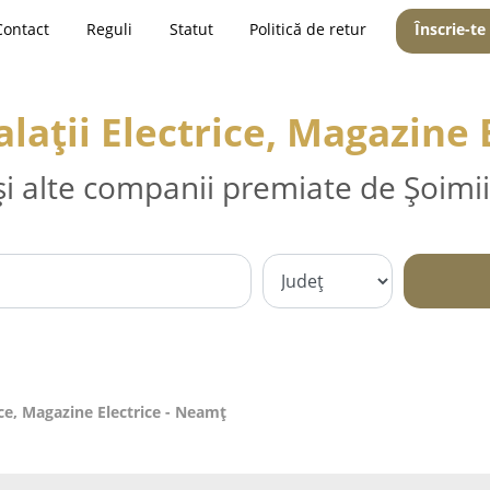
Contact
Reguli
Statut
Politică de retur
Înscrie-te
talații Electrice, Magazine
și alte companii premiate de Șoimii
trice, Magazine Electrice - Neamţ