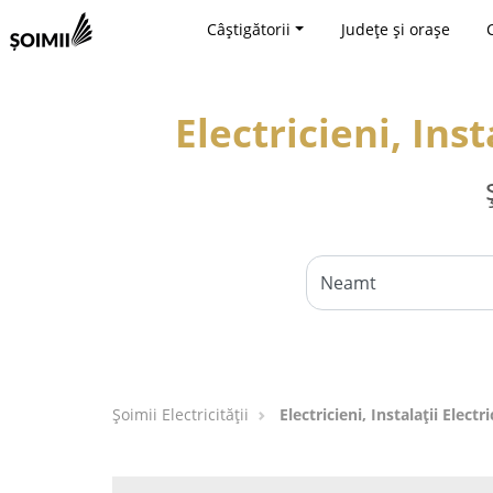
Câștigătorii
Județe și orașe
Electricieni, Ins
Șoimii Electricității
Electricieni, Instalații Elec