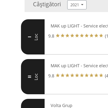
Câștigători
2021
MAK up LIGHT - Service elect
9.8
(
Loc
I
MAK up LIGHT - Service elect
9.8
(
Loc
II
Volta Grup