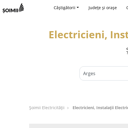
Câștigătorii
Județe și orașe
Electricieni, Ins
Șoimii Electricității
Electricieni, Instalații Elect