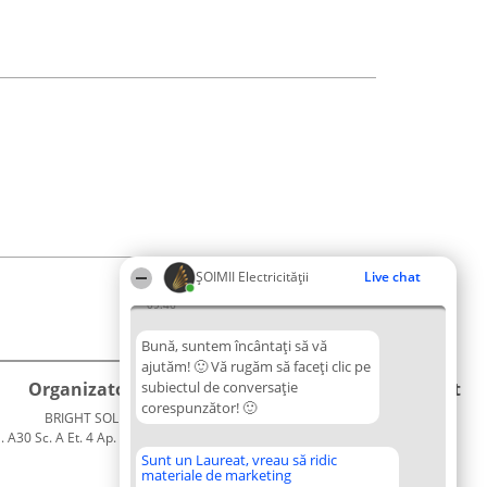
ȘOIMII Electricității
Live chat
09:46
Bună, suntem încântați să vă
ajutăm! 🙂 Vă rugăm să faceți clic pe
Organizator Ranking
subiectul de conversație
Plebiscyt
Contact
corespunzător! 🙂
BRIGHT SOLUTIONS BR SRL
Câștigătorii
Contact
. A30 Sc. A Et. 4 Ap. 13 Cod 061952
Lista
București
Tuturor
Sunt un Laureat, vreau să ridic
materiale de marketing
CUI 36737675
Laureaților