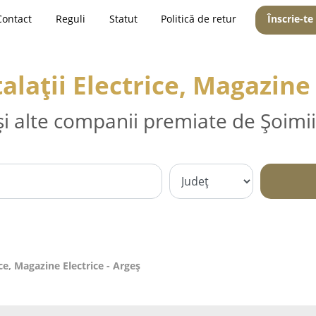
Contact
Reguli
Statut
Politică de retur
Înscrie-te
talații Electrice, Magazine
și alte companii premiate de Șoimii
rice, Magazine Electrice - Argeş