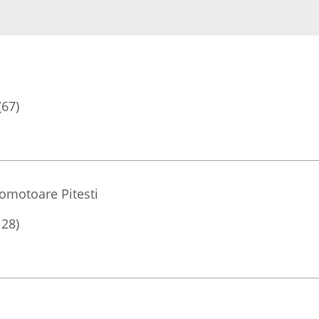
(67)
romotoare Pitesti
128)