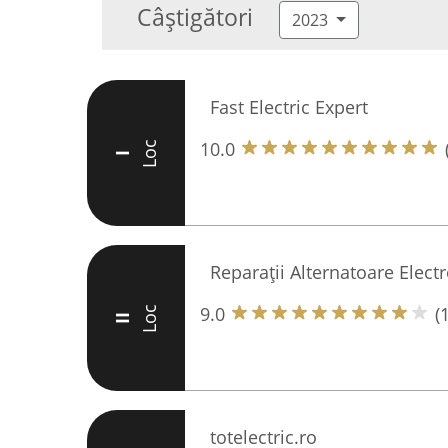
Câștigători
2023
Fast Electric Expert
10.0
Loc
I
Reparații Alternatoare Elect
9.0
(
Loc
II
totelectric.ro