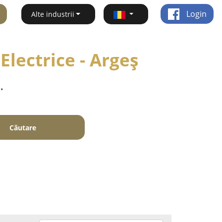
Login
Alte industrii
 Electrice - Argeş
.
Căutare