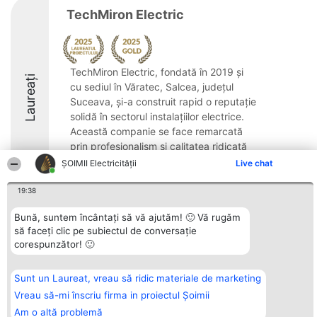
TechMiron Electric
TechMiron Electric, fondată în 2019 și
Laureați
cu sediul în Văratec, Salcea, județul
Suceava, și-a construit rapid o reputație
solidă în sectorul instalațiilor electrice.
Această companie se face remarcată
prin profesionalism și calitatea ridicată
...
ȘOIMII Electricității
Live chat
10
19:38
Bună, suntem încântați să vă ajutăm! 🙂 Vă rugăm
să faceți clic pe subiectul de conversație
Organizator Ranking
Plebiscyt
Contact
corespunzător! 🙂
BRIGHT SOLUTIONS BR SRL
Câștigătorii
Contact
Aleea Timisul De Sus 2 Bl. A30
Lista Tuturor
Sc. A Et. 4 Ap. 13 Cod 061952
Laureaților
Sunt un Laureat, vreau să ridic materiale de marketing
București
Reguli
CUI 36737675
Statut
Vreau să-mi înscriu firma in proiectul Șoimii
tel: +40 770 990 492
Politica de
Am o altă problemă
confidențialitate