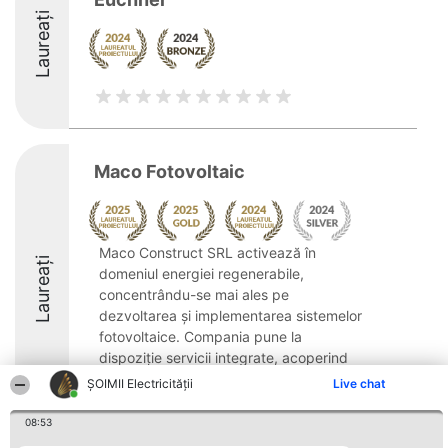
Laureați
Maco Fotovoltaic
Maco Construct SRL activează în
Laureați
domeniul energiei regenerabile,
concentrându-se mai ales pe
dezvoltarea și implementarea sistemelor
fotovoltaice. Compania pune la
dispoziție servicii integrate, acoperind
întregul proces de la consultanță de ...
ȘOIMII Electricității
Live chat
9.8
08:53