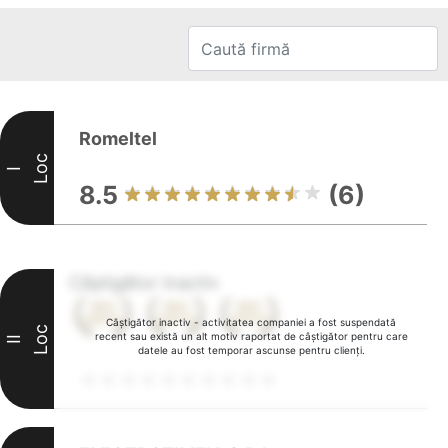
Romeltel
Loc
I
8.5
(6)
Câștigător inactiv
Câștigător inactiv - activitatea companiei a fost suspendată
Loc
recent sau există un alt motiv raportat de câștigător pentru care
II
datele au fost temporar ascunse pentru clienți.