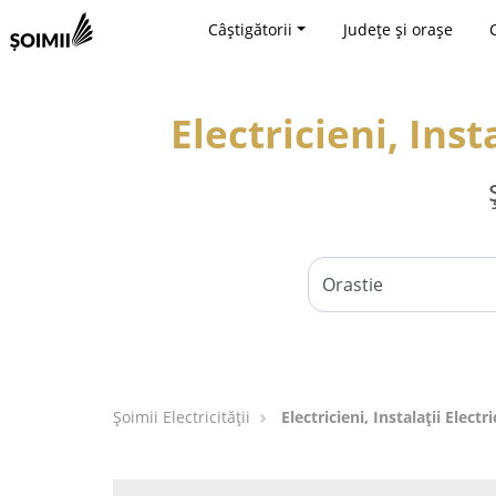
Câștigătorii
Județe și orașe
Electricieni, Inst
Șoimii Electricității
Electricieni, Instalații Elect