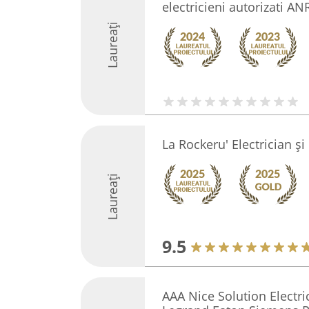
electricieni autorizati AN
Laureați
La Rockeru' Electrician ș
Laureați
9.5
AAA Nice Solution Electr