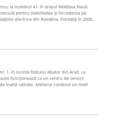
lescu, la numărul 41, în orașul Moldova Nouă,
scută pentru stabilitatea și încrederea pe
alațiilor electrice din România. Fondată în 2000,
r. 1, în incinta fostului Abator din Arad, La
 auto funcționează ca un centru de servicii
de înaltă calitate. Atelierul combină un nivel