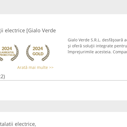
ii electrice [Gialo Verde
Gialo Verde S.R.L. desfășoară ac
și oferă soluții integrate pentru
împrejurimile acesteia. Compani
Arată mai multe >>
22)
latii electrice,