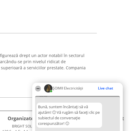
 figurează drept un actor notabil în sectorul
marcându-se prin nivelul ridicat de
a superioară a serviciilor prestate. Compania
ȘOIMII Electricității
Live chat
06:48
Bună, suntem încântați să vă
ajutăm! 🙂 Vă rugăm să faceți clic pe
Organizator Ranking
subiectul de conversație
Plebiscyt
Contact
corespunzător! 🙂
BRIGHT SOLUTIONS BR SRL
Câștigătorii
Contact