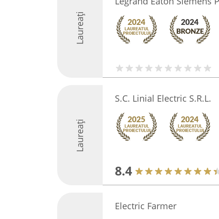
Legrand Eaton Siemens P
Laureați
S.C. Linial Electric S.R.L.
Laureați
8.4
Electric Farmer