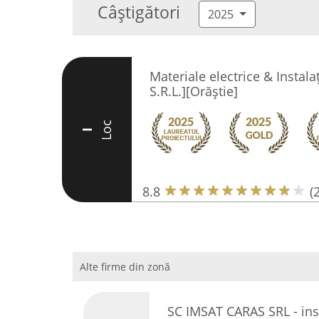
Câștigători
2025
Materiale electrice & Instalaț
S.R.L.][Orăștie]
Loc
I
8.8
(
Alte firme din zonă
SC IMSAT CARAS SRL - insta