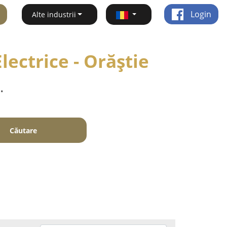
Login
Alte industrii
Electrice - Orăştie
.
Căutare