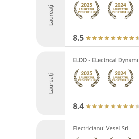
Laureați
8.5
ELDD - ELectrical Dynami
Laureați
8.4
Electricianu' Vesel Srl