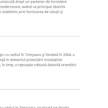
cunoscută drept un partener de încredere
 modernizare, având ca principal obiectiv
ui zootehnic prin furnizarea de soluții și
n, cu sediul în Timișoara și fondată în 2004, s-
ță în domeniul proiectării instalațiilor
 în timp, o reputație robustă datorită orientării
 cu sediul în Timișoara, localizată pe Strada