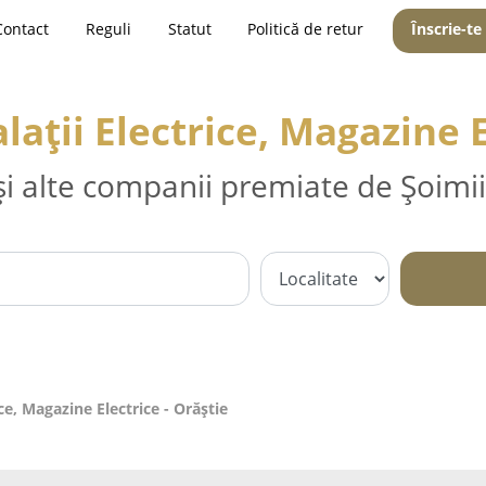
Contact
Reguli
Statut
Politică de retur
Înscrie-te
alații Electrice, Magazine 
și alte companii premiate de Șoimii
rice, Magazine Electrice - Orăştie