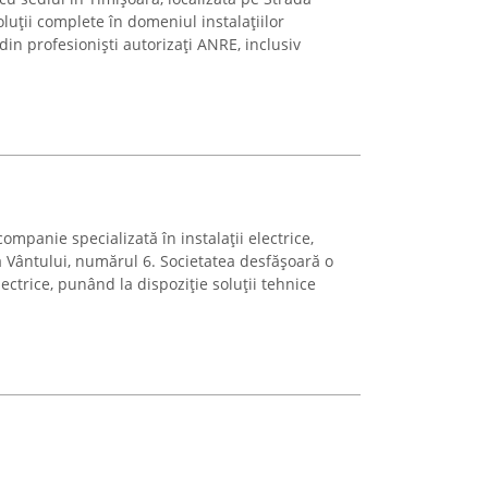
luții complete în domeniul instalațiilor
 din profesioniști autorizați ANRE, inclusiv
ompanie specializată în instalații electrice,
a Vântului, numărul 6. Societatea desfășoară o
lectrice, punând la dispoziție soluții tehnice