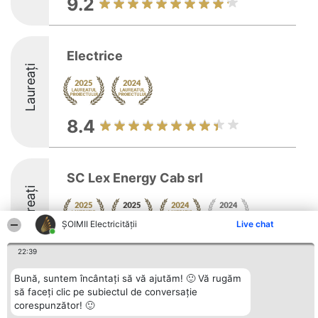
9.2
Electrice
Laureați
8.4
SC Lex Energy Cab srl
Laureați
ȘOIMII Electricității
Live chat
8.6
22:39
Bună, suntem încântați să vă ajutăm! 🙂 Vă rugăm
să faceți clic pe subiectul de conversație
Organizator Ranking
Plebiscyt
Contact
corespunzător! 🙂
BRIGHT SOLUTIONS BR SRL
Câștigătorii
Contact