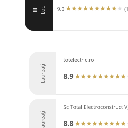
9.0
(
Loc
III
totelectric.ro
Laureați
8.9
Sc Total Electroconstruct V
Laureați
8.8