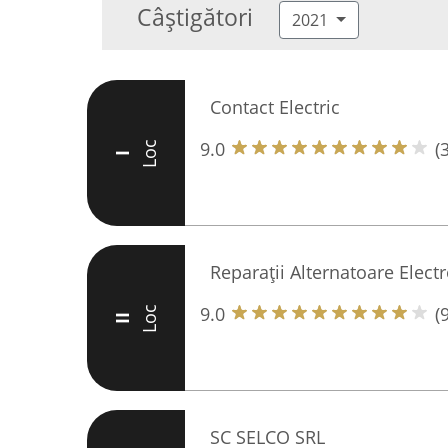
Câștigători
2021
Contact Electric
9.0
(
Loc
I
Reparații Alternatoare Elect
9.0
(
Loc
II
SC SELCO SRL