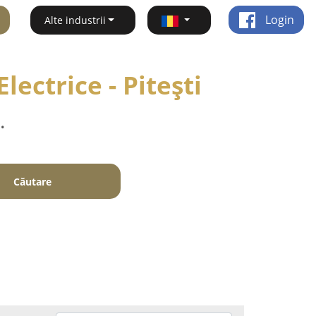
Login
Alte industrii
lectrice - Piteşti
.
Căutare