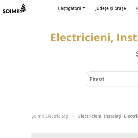
Câștigătorii
Județe și orașe
Electricieni, Ins
Șoimii Electricității
Electricieni, Instalații Electr