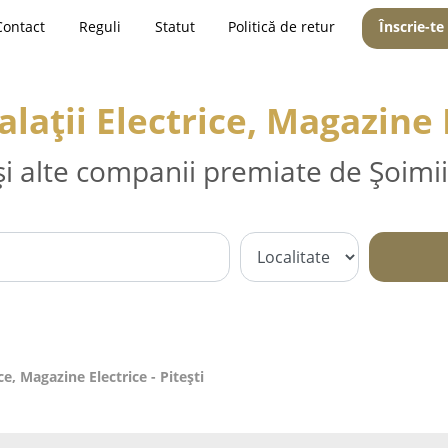
Contact
Reguli
Statut
Politică de retur
Înscrie-te
talații Electrice, Magazine E
și alte companii premiate de Șoimii
ice, Magazine Electrice - Piteşti