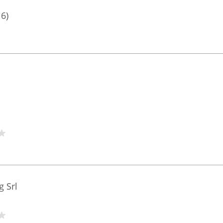
16)
g Srl