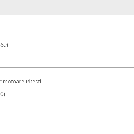
369)
romotoare Pitesti
95)