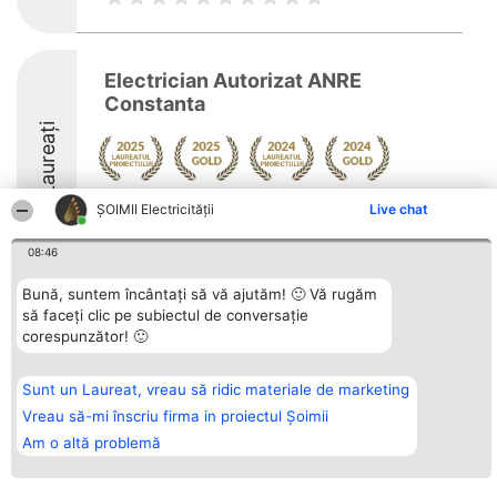
Electrician Autorizat ANRE
Constanta
Laureați
Arată mai multe >>
ȘOIMII Electricității
Live chat
9
08:46
Bună, suntem încântați să vă ajutăm! 🙂 Vă rugăm
să faceți clic pe subiectul de conversație
Organizator Ranking
Plebiscyt
Contact
corespunzător! 🙂
BRIGHT SOLUTIONS BR SRL
Câștigătorii
Contact
Aleea Timisul De Sus 2 Bl. A30
Lista Tuturor
Sc. A Et. 4 Ap. 13 Cod 061952
Laureaților
Sunt un Laureat, vreau să ridic materiale de marketing
București
Reguli
CUI 36737675
Statut
Vreau să-mi înscriu firma in proiectul Șoimii
tel: +40 770 990 492
Politica de
Am o altă problemă
confidențialitate